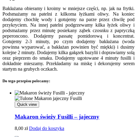
Bakłażana obieramy i kroimy w mniejsze części, np. jak na frytki.
Podsmażamy na patelni z kilkoma łyżkami oliwy. Na koniec
dodajemy chochlę wody i gotujemy na parze przez chwilę pod
przykryciem. Na innej patelni podgrzewamy kilka łyżek oliwy i
podsmażamy przez minutę posiekany ząbek czosnku z papryczką
peperoncono. Dodajemy passatę pomidorową i koncentrat.
Gotujemy 2-3 minuty, po czym dodajemy bakłażana (woda
powinna wyparować, a bakłażan powinien być miękki) i dusimy
kolejne 2 minuty. Dodajemy kilka gałązek bazylii i doprawiamy solą
oraz pieprzem do smaku. Dodajemy ugotowane 4 minuty fusilli i
dokładnie mieszamy. Przekładamy na miskę i dekorujemy serem
startym na grubych oczkach.
Do tego przepisu polecamy:
Quick view
Makaron świeży Fusilli – jajeczny
8,00
zł
Dodaj do koszyka