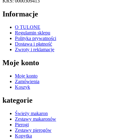
KRS: 0000309413
Informacje
O TULONE
Regulamin sklepu
Polityka prywatności
Dostawa i płatność
Zwroty i reklamacje
Moje konto
Moje konto
Zamówienia
Koszyk
kategorie
Świeży makaron
Zestawy makaronów
Pierogi
Zestawy pierogów
Kopytka