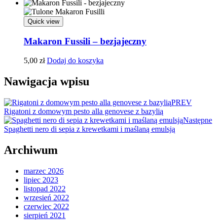
Quick view
Makaron Fussili – bezjajeczny
5,00
zł
Dodaj do koszyka
Nawigacja wpisu
PREV
Rigatoni z domowym pesto alla genovese z bazylią
Następne
Spaghetti nero di sepia z krewetkami i maślaną emulsją
Archiwum
marzec 2026
lipiec 2023
listopad 2022
wrzesień 2022
czerwiec 2022
sierpień 2021