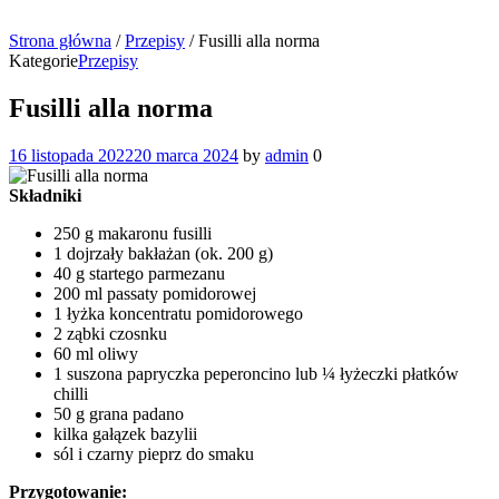
Strona główna
/
Przepisy
/
Fusilli alla norma
Kategorie
Przepisy
Fusilli alla norma
16 listopada 2022
20 marca 2024
by
admin
0
Składniki
250 g makaronu fusilli
1 dojrzały bakłażan (ok. 200 g)
40 g startego parmezanu
200 ml passaty pomidorowej
1 łyżka koncentratu pomidorowego
2 ząbki czosnku
60 ml oliwy
1 suszona papryczka peperoncino lub ¼ łyżeczki płatków
chilli
50 g grana padano
kilka gałązek bazylii
sól i czarny pieprz do smaku
Przygotowanie: