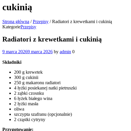
cukinią
Strona główna
/
Przepisy
/
Radiatori z krewetkami i cukinią
Kategorie
Przepisy
Radiatori z krewetkami i cukinią
9 marca 2026
9 marca 2026
by
admin
0
Składniki
200 g krewetek
300 g cukinii
250 g makaronu radiatori
4 łyżki posiekanej natki pietruszki
2 ząbki czosnku
6 łyżek białego wina
2 łyżki masła
oliwa
szczypta szafranu (opcjonalnie)
2 cząstki cytryny
Przygotowanie: