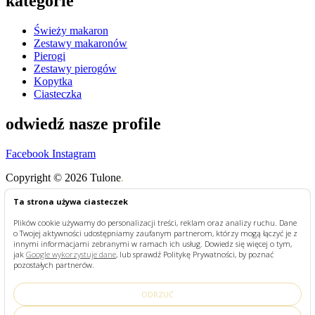
kategorie
Świeży makaron
Zestawy makaronów
Pierogi
Zestawy pierogów
Kopytka
Ciasteczka
odwiedź nasze profile
Facebook
Instagram
Copyright © 2026 Tulone
.
Shop
Ta strona używa ciasteczek
My Account
Plików cookie używamy do personalizacji treści, reklam oraz analizy ruchu. Dane
Szukaj
o Twojej aktywności udostępniamy zaufanym partnerom, którzy mogą łączyć je z
Search for:
Szukaj
innymi informacjami zebranymi w ramach ich usług. Dowiedz się więcej o tym,
jak
Google wykorzystuje dane
, lub sprawdź Politykę Prywatności, by poznać
STRONA GŁÓWNA
pozostałych partnerów.
SKLEP
PRZEPISY
ODRZUĆ
O TULONE