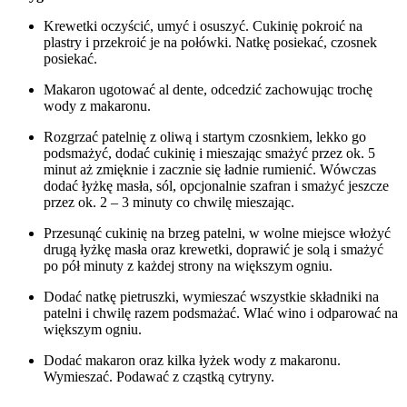
Krewetki oczyścić, umyć i osuszyć. Cukinię pokroić na
plastry i przekroić je na połówki. Natkę posiekać, czosnek
posiekać.
Makaron ugotować al dente, odcedzić zachowując trochę
wody z makaronu.
Rozgrzać patelnię z oliwą i startym czosnkiem, lekko go
podsmażyć, dodać cukinię i mieszając smażyć przez ok. 5
minut aż zmięknie i zacznie się ładnie rumienić. Wówczas
dodać łyżkę masła, sól, opcjonalnie szafran i smażyć jeszcze
przez ok. 2 – 3 minuty co chwilę mieszając.
Przesunąć cukinię na brzeg patelni, w wolne miejsce włożyć
drugą łyżkę masła oraz krewetki, doprawić je solą i smażyć
po pół minuty z każdej strony na większym ogniu.
Dodać natkę pietruszki, wymieszać wszystkie składniki na
patelni i chwilę razem podsmażać. Wlać wino i odparować na
większym ogniu.
Dodać makaron oraz kilka łyżek wody z makaronu.
Wymieszać. Podawać z cząstką cytryny.