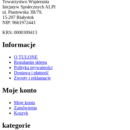
Towarzystwo Wspierania
Inicjatyw Społecznych ALPI
ul. Piastowska 3B/79,
15-207 Białystok
NIP: 9661972443
KRS: 0000309413
Informacje
O TULONE
Regulamin sklepu
Polityka prywatności
Dostawa i płatność
Zwroty i reklamacje
Moje konto
Moje konto
Zamówienia
Koszyk
kategorie