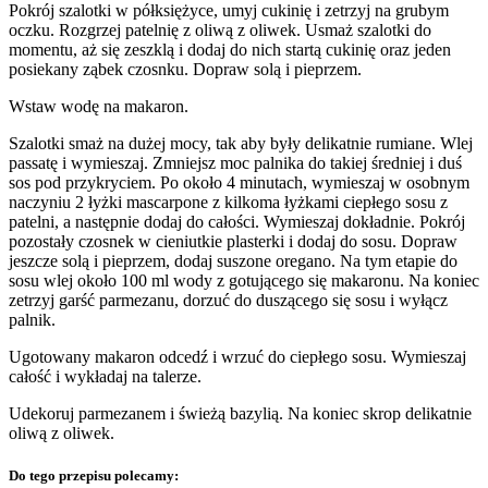
Pokrój szalotki w półksiężyce, umyj cukinię i zetrzyj na grubym
oczku. Rozgrzej patelnię z oliwą z oliwek. Usmaż szalotki do
momentu, aż się zeszklą i dodaj do nich startą cukinię oraz jeden
posiekany ząbek czosnku. Dopraw solą i pieprzem.
Wstaw wodę na makaron.
Szalotki smaż na dużej mocy, tak aby były delikatnie rumiane. Wlej
passatę i wymieszaj. Zmniejsz moc palnika do takiej średniej i duś
sos pod przykryciem. Po około 4 minutach, wymieszaj w osobnym
naczyniu 2 łyżki mascarpone z kilkoma łyżkami ciepłego sosu z
patelni, a następnie dodaj do całości. Wymieszaj dokładnie. Pokrój
pozostały czosnek w cieniutkie plasterki i dodaj do sosu. Dopraw
jeszcze solą i pieprzem, dodaj suszone oregano. Na tym etapie do
sosu wlej około 100 ml wody z gotującego się makaronu. Na koniec
zetrzyj garść parmezanu, dorzuć do duszącego się sosu i wyłącz
palnik.
Ugotowany makaron odcedź i wrzuć do ciepłego sosu. Wymieszaj
całość i wykładaj na talerze.
Udekoruj parmezanem i świeżą bazylią. Na koniec skrop delikatnie
oliwą z oliwek.
Do tego przepisu polecamy: