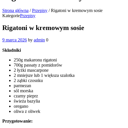
Strona główna
/
Przepisy
/
Rigatoni w kremowym sosie
Kategorie
Przepisy
Rigatoni w kremowym sosie
9 marca 2026
by
admin
0
Składniki
250g makaronu rigatoni
700g passaty z pomidorów
2 łyżki mascarpone
2 mniejsze lub 1 większa szalotka
2 ząbki czosnku
parmezan
sól morska
czarny pieprz
świeża bazylia
oregano
oliwa z oliwek
Przygotowanie: