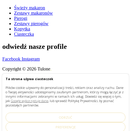
Świeży makaron
Zestawy makaronów
Pierogi
Zestawy pierogów
Kopytka
Ciasteczka
odwiedź nasze profile
Facebook
Instagram
Copyright © 2026 Tulone
.
Shop
Ta strona używa ciasteczek
My Account
Plików cookie używamy do personalizacji treści, reklam oraz analizy ruchu. Dane
Szukaj
o Twojej aktywności udostępniamy zaufanym partnerom, którzy mogą łączyć je z
Search for:
Szukaj
innymi informacjami zebranymi w ramach ich usług. Dowiedz się więcej o tym,
jak
Google wykorzystuje dane
, lub sprawdź Politykę Prywatności, by poznać
STRONA GŁÓWNA
pozostałych partnerów.
SKLEP
PRZEPISY
ODRZUĆ
O TULONE
KONTAKT
PREFERENCJE