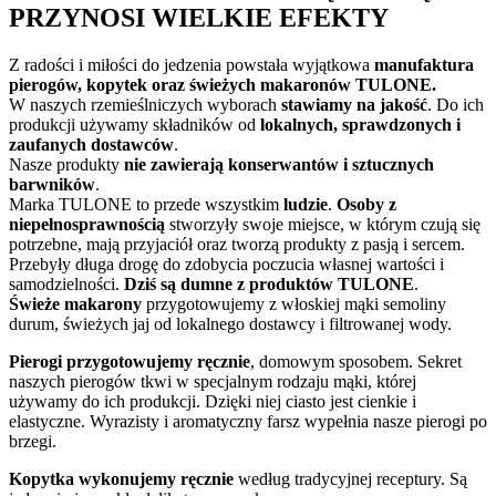
PRZYNOSI WIELKIE EFEKTY
Z radości i miłości do jedzenia powstała wyjątkowa
manufaktura
pierogów, kopytek oraz świeżych makaronów TULONE.
W naszych rzemieślniczych wyborach
stawiamy na jakość
. Do ich
produkcji używamy składników od
lokalnych, sprawdzonych i
zaufanych dostawców
.
Nasze produkty
nie zawierają konserwantów i sztucznych
barwników
.
Marka TULONE to przede wszystkim
ludzie
.
Osoby z
niepełnosprawnością
stworzyły swoje miejsce, w którym czują się
potrzebne, mają przyjaciół oraz tworzą produkty z pasją i sercem.
Przebyły długa drogę do zdobycia poczucia własnej wartości i
samodzielności.
Dziś są dumne z produktów TULONE
.
Świeże makarony
przygotowujemy z włoskiej mąki semoliny
durum, świeżych jaj od lokalnego dostawcy i filtrowanej wody.
Pierogi przygotowujemy ręcznie
, domowym sposobem. Sekret
naszych pierogów tkwi w specjalnym rodzaju mąki, której
używamy do ich produkcji. Dzięki niej ciasto jest cienkie i
elastyczne. Wyrazisty i aromatyczny farsz wypełnia nasze pierogi po
brzegi.
Kopytka wykonujemy ręcznie
według tradycyjnej receptury. Są