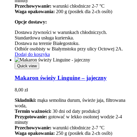
minuty
Przechowywanie:
warunki chłodnicze 2-7 °C
Waga opakowania:
200 g (posiłek dla 2-ch osób)
Opcje dostawy:
Dostawa żywności w warunkach chłodniczych.
Standardowa usługa kurierska.
Dostawa na terenie Białegostoku.
Odbiór osobisty w Białymstoku przy ulicy Octowej 2A.
Dodaj do koszyka
Quick view
Makaron świeży Linguine – jajeczny
8,00
zł
Składniki:
mąka semolina durum, świeże jaja, filtrowana
woda,
Termin ważności:
30 dni od daty produkcji
Przygotowanie:
gotować w lekko osolonej wodzie 2-4
minuty
Przechowywanie:
warunki chłodnicze 2-7 °C
Waga opakowania:
250 g (posiłek dla 2-ch osób)