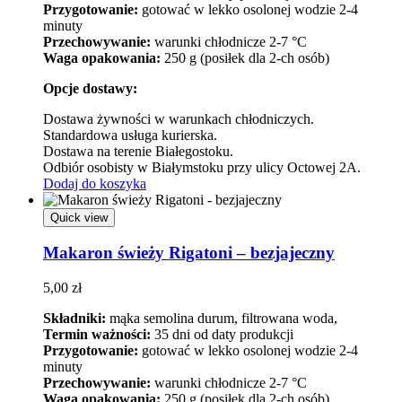
Przygotowanie:
gotować w lekko osolonej wodzie 2-4
minuty
Przechowywanie:
warunki chłodnicze 2-7 °C
Waga opakowania:
250 g (posiłek dla 2-ch osób)
Opcje dostawy:
Dostawa żywności w warunkach chłodniczych.
Standardowa usługa kurierska.
Dostawa na terenie Białegostoku.
Odbiór osobisty w Białymstoku przy ulicy Octowej 2A.
Dodaj do koszyka
Quick view
Makaron świeży Rigatoni – bezjajeczny
5,00
zł
Składniki:
mąka semolina durum, filtrowana woda,
Termin ważności:
35 dni od daty produkcji
Przygotowanie:
gotować w lekko osolonej wodzie 2-4
minuty
Przechowywanie:
warunki chłodnicze 2-7 °C
Waga opakowania:
250 g (posiłek dla 2-ch osób)