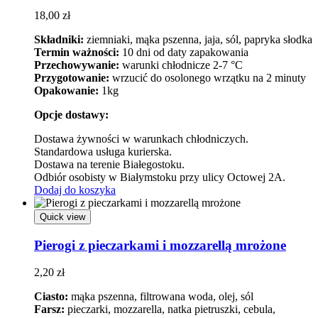
18,00
zł
Składniki:
ziemniaki, mąka pszenna, jaja, sól, papryka słodka
Termin ważności:
10 dni od daty zapakowania
Przechowywanie:
warunki chłodnicze 2-7 °C
Przygotowanie:
wrzucić do osolonego wrzątku na 2 minuty
Opakowanie:
1kg
Opcje dostawy:
Dostawa żywności w warunkach chłodniczych.
Standardowa usługa kurierska.
Dostawa na terenie Białegostoku.
Odbiór osobisty w Białymstoku przy ulicy Octowej 2A.
Dodaj do koszyka
Quick view
Pierogi z pieczarkami i mozzarellą mrożone
2,20
zł
Ciasto:
mąka pszenna, filtrowana woda, olej, sól
Farsz:
pieczarki, mozzarella, natka pietruszki, cebula,