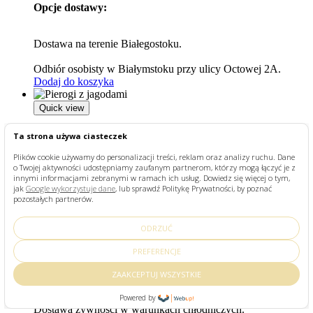
Opcje dostawy:
Dostawa na terenie Białegostoku.
Odbiór osobisty w Białymstoku przy ulicy Octowej 2A.
Dodaj do koszyka
Quick view
Pierogi z jagodami
Ta strona używa ciasteczek
Plików cookie używamy do personalizacji treści, reklam oraz analizy ruchu. Dane
22,00
zł
o Twojej aktywności udostępniamy zaufanym partnerom, którzy mogą łączyć je z
innymi informacjami zebranymi w ramach ich usług. Dowiedz się więcej o tym,
Ciasto:
mąka pszenna, filtrowana woda, olej, sól
jak
Google wykorzystuje dane
, lub sprawdź Politykę Prywatności, by poznać
Farsz:
jagody, mąka ziemniaczana
pozostałych partnerów.
Opakowanie:
10 sztuk
Termin ważności:
10 dni od daty zapakowania
ODRZUĆ
Przechowywanie:
warunki chłodnicze 2-7 °C
Przygotowanie:
gotować w lekko osolonej wodzie 3-4
PREFERENCJE
minuty
ZAAKCEPTUJ WSZYSTKIE
Opcje dostawy:
Powered by
Dostawa żywności w warunkach chłodniczych.