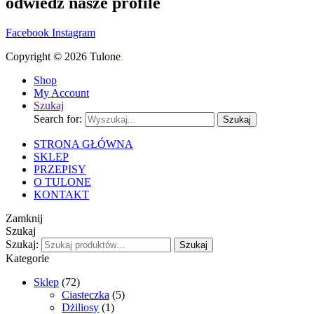
odwiedź nasze profile
Facebook
Instagram
Copyright © 2026 Tulone
.
Shop
My Account
Szukaj
Search for:
Szukaj
STRONA GŁÓWNA
SKLEP
PRZEPISY
O TULONE
KONTAKT
Zamknij
Szukaj
Szukaj:
Szukaj
Kategorie
Sklep
(72)
Ciasteczka
(5)
Dżiliosy
(1)