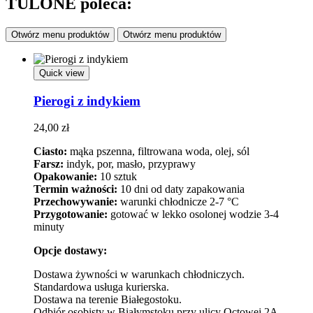
TULONE poleca:
Otwórz menu produktów
Otwórz menu produktów
Quick view
Pierogi z indykiem
24,00
zł
Ciasto:
mąka pszenna, filtrowana woda, olej, sól
Farsz:
indyk, por, masło, przyprawy
Opakowanie:
10 sztuk
Termin ważności:
10 dni od daty zapakowania
Przechowywanie:
warunki chłodnicze 2-7 °C
Przygotowanie:
gotować w lekko osolonej wodzie 3-4
minuty
Opcje dostawy:
Dostawa żywności w warunkach chłodniczych.
Standardowa usługa kurierska.
Dostawa na terenie Białegostoku.
Odbiór osobisty w Białymstoku przy ulicy Octowej 2A.