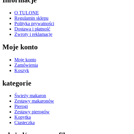
O TULONE
Regulamin sklepu
Polityka prywatności
Dostawa i płatność
Zwroty i reklamacje
Moje konto
Moje konto
Zamówienia
Koszyk
kategorie
Świeży makaron
Zestawy makaronów
Pierogi
Zestawy pierogów
Kopytka
Ciasteczka