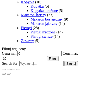
Kopytka
(10)
Kopytka
(5)
Kopytka mrożone
(5)
Makaron świeży
(23)
Makaron bezjajeczny
(9)
Makaron jajeczny
(14)
Pierogi
(28)
Pierogi mrożone
(14)
Pierogi świeże
(14)
Zestawy
(5)
Filtruj wg. ceny
Cena min
Cena max
Filtruj
Search for:
Szukaj