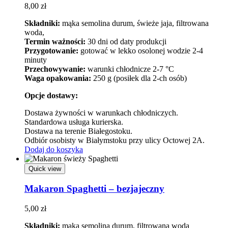
8,00
zł
Składniki:
mąka semolina durum, świeże jaja, filtrowana
woda,
Termin ważności:
30 dni od daty produkcji
Przygotowanie:
gotować w lekko osolonej wodzie 2-4
minuty
Przechowywanie:
warunki chłodnicze 2-7 °C
Waga opakowania:
250 g (posiłek dla 2-ch osób)
Opcje dostawy:
Dostawa żywności w warunkach chłodniczych.
Standardowa usługa kurierska.
Dostawa na terenie Białegostoku.
Odbiór osobisty w Białymstoku przy ulicy Octowej 2A.
Dodaj do koszyka
Quick view
Makaron Spaghetti – bezjajeczny
5,00
zł
Składniki:
mąka semolina durum, filtrowana woda