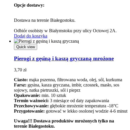
Opcje dostawy:
Dostawa na terenie Białegostoku.
Odbiór osobisty w Białymstoku przy ulicy Octowej 2A.
Dodaj do koszyka
Quick view
Pierogi z gęsiną i kaszą gryczaną mrożone
3,70
zł
Ciasto:
mąka pszenna, filtrowana woda, olej, sól, kurkuma
Farsz:
gęsina, kasza gryczana, imbir, czosnek, masło, sos
sojowy, natka pietruszki, sól i pieprz
Opakowanie:
min. 10 sztuk
Termin ważności:
3 miesiące od daty zapakowania
Przechowywanie:
głębokie mrożenie temperatura -18°C
Przygotowanie:
gotować w lekko osolonej wodzie 4-6 minut
Uwaga!!! Dostawa produktów mrożonych tylko na
terenie Białegostoku.