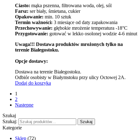
Ciasto:
mąka pszenna, filtrowana woda, olej, sól
Farsz:
ser biały, śmietana, cukier
Opakowanie:
min. 10 sztuk
Termin ważności:
3 miesiące od daty zapakowania
Przechowywanie:
głębokie mrożenie temperatura -18°C
Przygotowanie:
gotować w lekko osolonej wodzie 4-6 minut
Uwaga!!! Dostawa produktów mrożonych tylko na
terenie Białegostoku.
Opcje dostawy:
Dostawa na terenie Białegostoku.
Odbiór osobisty w Białymstoku przy ulicy Octowej 2A.
Dodaj do koszyka
1
2
Następne
Szukaj
Szukaj:
Szukaj
Kategorie
Sklep
(72)