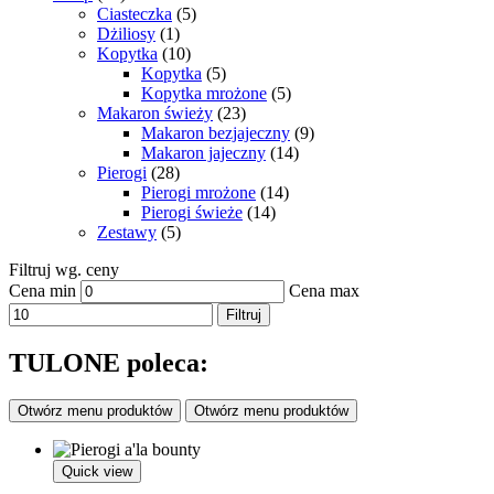
Ciasteczka
(5)
Dżiliosy
(1)
Kopytka
(10)
Kopytka
(5)
Kopytka mrożone
(5)
Makaron świeży
(23)
Makaron bezjajeczny
(9)
Makaron jajeczny
(14)
Pierogi
(28)
Pierogi mrożone
(14)
Pierogi świeże
(14)
Zestawy
(5)
Filtruj wg. ceny
Cena min
Cena max
Filtruj
TULONE poleca:
Otwórz menu produktów
Otwórz menu produktów
Quick view