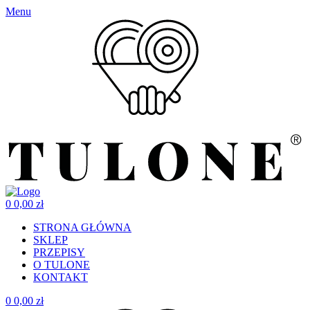
Menu
0
0,00
zł
STRONA GŁÓWNA
SKLEP
PRZEPISY
O TULONE
KONTAKT
0
0,00
zł