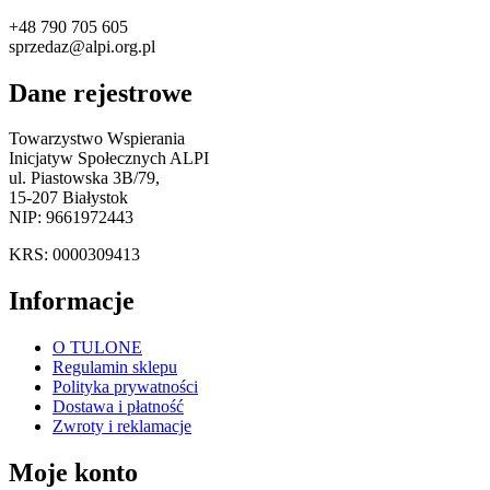
+48 790 705 605
sprzedaz@alpi.org.pl
Dane rejestrowe
Towarzystwo Wspierania
Inicjatyw Społecznych ALPI
ul. Piastowska 3B/79,
15-207 Białystok
NIP: 9661972443
KRS: 0000309413
Informacje
O TULONE
Regulamin sklepu
Polityka prywatności
Dostawa i płatność
Zwroty i reklamacje
Moje konto