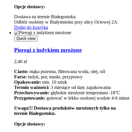
Opcje dostawy:
Dostawa na terenie Białegostoku.
Odbiór osobisty w Białymstoku przy ulicy Octowej 2A.
Dodaj do koszyka
Quick view
Pierogi z indykiem mrożone
2,40
zł
Ciasto:
mąka pszenna, filtrowana woda, olej, sól
Farsz:
indyk, por, masło, przyprawy
Opakowanie:
min. 10 sztuk
Termin ważności:
3 miesiące od daty zapakowania
Przechowywanie:
głębokie mrożenie temperatura -18°C
Przygotowanie:
gotować w lekko osolonej wodzie 4-6 minut
Uwaga!!! Dostawa produktów mrożonych tylko na
terenie Białegostoku.
Opcje dostawy: