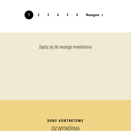
1
2
3
4
5
6
Następne
Zapisz się do naszego newslettera
DANE KONTAKTOWE
ZAZ WYTWÓRNIA