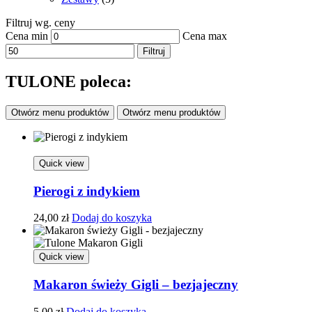
Filtruj wg. ceny
Cena min
Cena max
Filtruj
TULONE poleca:
Otwórz menu produktów
Otwórz menu produktów
Quick view
Pierogi z indykiem
24,00
zł
Dodaj do koszyka
Quick view
Makaron świeży Gigli – bezjajeczny
5,00
zł
Dodaj do koszyka