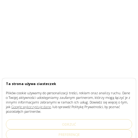
Ta strona używa ciasteczek
Plików cookie używamy do personalizacji treści, reklam oraz analizy ruchu. Dane
o Twojej aktywności udostępniamy zaufanym partnerom, którzy mogą łączyć je z
innymi informacjami zebranymi w ramach ich usług. Dowiedz się więcej o tym,
jak
Google wykorzystuje dane
, lub sprawdź Politykę Prywatności, by poznać
pozostałych partnerów.
ODRZUĆ
PREFERENCJE