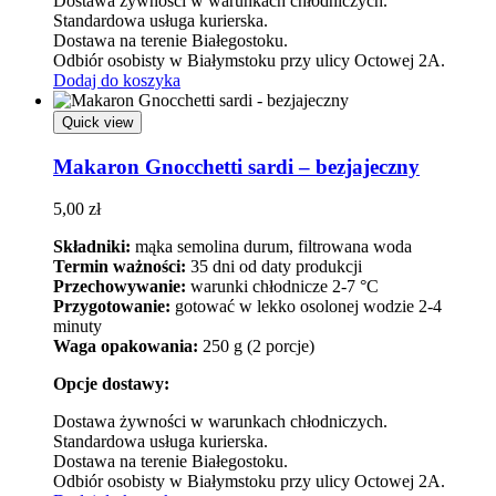
Dostawa żywności w warunkach chłodniczych.
Standardowa usługa kurierska.
Dostawa na terenie Białegostoku.
Odbiór osobisty w Białymstoku przy ulicy Octowej 2A.
Dodaj do koszyka
Quick view
Makaron Gnocchetti sardi – bezjajeczny
5,00
zł
Składniki:
mąka semolina durum, filtrowana woda
Termin ważności:
35 dni od daty produkcji
Przechowywanie:
warunki chłodnicze 2-7 °C
Przygotowanie:
gotować w lekko osolonej wodzie 2-4
minuty
Waga opakowania:
250 g (2 porcje)
Opcje dostawy:
Dostawa żywności w warunkach chłodniczych.
Standardowa usługa kurierska.
Dostawa na terenie Białegostoku.
Odbiór osobisty w Białymstoku przy ulicy Octowej 2A.