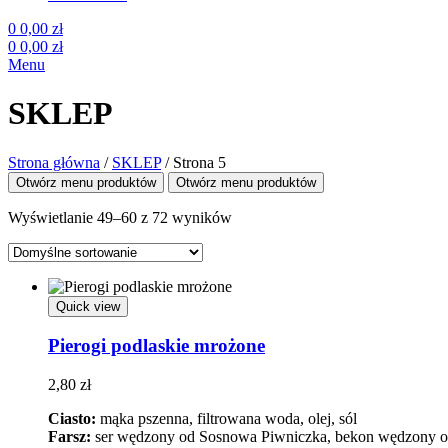
0
0,00
zł
0
0,00
zł
Menu
SKLEP
Strona główna
/
SKLEP
/
Strona 5
Otwórz menu produktów
Otwórz menu produktów
Wyświetlanie 49–60 z 72 wyników
Quick view
Pierogi podlaskie mrożone
2,80
zł
Ciasto:
mąka pszenna, filtrowana woda, olej, sól
Farsz:
ser wędzony od Sosnowa Piwniczka, bekon wędzony od S