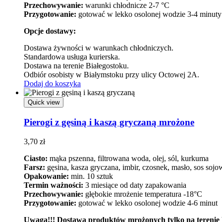
Przechowywanie:
warunki chłodnicze 2-7 °C
Przygotowanie:
gotować w lekko osolonej wodzie 3-4 minuty
Opcje dostawy:
Dostawa żywności w warunkach chłodniczych.
Standardowa usługa kurierska.
Dostawa na terenie Białegostoku.
Odbiór osobisty w Białymstoku przy ulicy Octowej 2A.
Dodaj do koszyka
Quick view
Pierogi z gęsiną i kaszą gryczaną mrożone
3,70
zł
Ciasto:
mąka pszenna, filtrowana woda, olej, sól, kurkuma
Farsz:
gęsina, kasza gryczana, imbir, czosnek, masło, sos sojowy
Opakowanie:
min. 10 sztuk
Termin ważności:
3 miesiące od daty zapakowania
Przechowywanie:
głębokie mrożenie temperatura -18°C
Przygotowanie:
gotować w lekko osolonej wodzie 4-6 minut
Uwaga!!! Dostawa produktów mrożonych tylko na terenie 