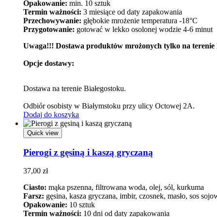
Opakowanie:
min. 10 sztuk
Termin ważności:
3 miesiące od daty zapakowania
Przechowywanie:
głębokie mrożenie temperatura -18°C
Przygotowanie:
gotować w lekko osolonej wodzie 4-6 minut
Uwaga!!! Dostawa produktów mrożonych tylko na terenie 
Opcje dostawy:
Dostawa na terenie Białegostoku.
Odbiór osobisty w Białymstoku przy ulicy Octowej 2A.
Dodaj do koszyka
Quick view
Pierogi z gęsiną i kaszą gryczaną
37,00
zł
Ciasto:
mąka pszenna, filtrowana woda, olej, sól, kurkuma
Farsz:
gęsina, kasza gryczana, imbir, czosnek, masło, sos sojowy
Opakowanie:
10 sztuk
Termin ważności:
10 dni od daty zapakowania