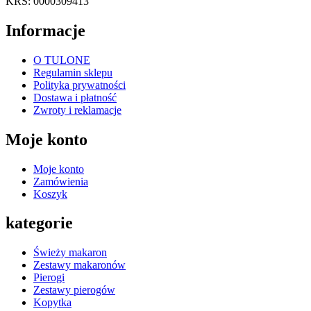
KRS: 0000309413
Informacje
O TULONE
Regulamin sklepu
Polityka prywatności
Dostawa i płatność
Zwroty i reklamacje
Moje konto
Moje konto
Zamówienia
Koszyk
kategorie
Świeży makaron
Zestawy makaronów
Pierogi
Zestawy pierogów
Kopytka