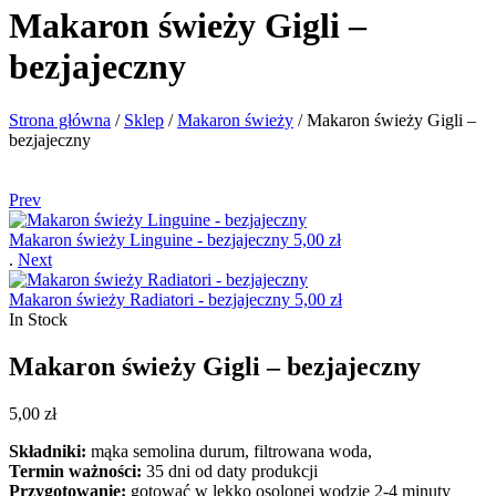
Makaron świeży Gigli –
bezjajeczny
Strona główna
/
Sklep
/
Makaron świeży
/
Makaron świeży Gigli –
bezjajeczny
Prev
Makaron świeży Linguine - bezjajeczny
5,00
zł
.
Next
Makaron świeży Radiatori - bezjajeczny
5,00
zł
In Stock
Makaron świeży Gigli – bezjajeczny
5,00
zł
Składniki:
mąka semolina durum, filtrowana woda,
Termin ważności:
35 dni od daty produkcji
Przygotowanie:
gotować w lekko osolonej wodzie 2-4 minuty