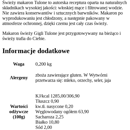
Świeży makaron Tulone to autorska receptura oparta na naturalnych
składnikach wysokiej jakości: włoskiej mące i filtrowanej wodzie.
Nie zawiera konserwantów i sztucznych barwników. Makaron po
wyprodukowaniu jest chłodzony, a następnie pakowany w
atmosferze ochronnej, dzięki czemu jest cały czas świeży.
Makaron świeży Gigli Tulone jest przygotowywany na bieżąco i
świeży trafia do Ciebie.
Informacje dodatkowe
Waga
0,200 kg
zboża zawierające gluten. W Wytwórni
Alergeny
przetwarza się: mleko, orzechy, seler, jaja
KJ/kcal 1285,00/306,90
Tłuszcz 0,90
Wartości
kw.tł. nasycone 0,20
odżywcze
Węglowodany ogółem 63,90
(100g)
Sacharoza 2,25
Białko 10,80
Sód 2,00