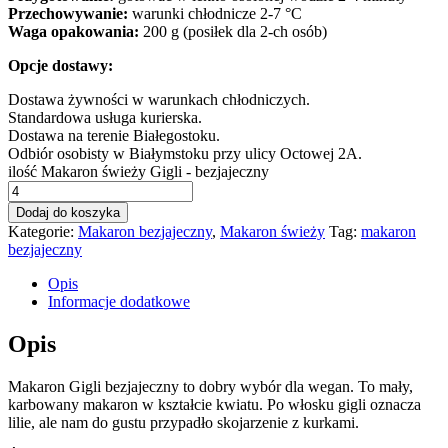
Przechowywanie:
warunki chłodnicze 2-7 °C
Waga opakowania:
200 g (posiłek dla 2-ch osób)
Opcje dostawy:
Dostawa żywności w warunkach chłodniczych.
Standardowa usługa kurierska.
Dostawa na terenie Białegostoku.
Odbiór osobisty w Białymstoku przy ulicy Octowej 2A.
ilość Makaron świeży Gigli - bezjajeczny
Dodaj do koszyka
Kategorie:
Makaron bezjajeczny
,
Makaron świeży
Tag:
makaron
bezjajeczny
Opis
Informacje dodatkowe
Opis
Makaron Gigli bezjajeczny to dobry wybór dla wegan. To mały,
karbowany makaron w kształcie kwiatu. Po włosku gigli oznacza
lilie, ale nam do gustu przypadło skojarzenie z kurkami.