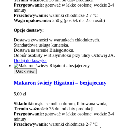
Przygotowanie:
gotować w lekko osolonej wodzie 2-4
minuty
Przechowywanie:
warunki chłodnicze 2-7 °C
Waga opakowania:
250 g (posiłek dla 2-ch osób)
Opcje dostawy:
Dostawa żywności w warunkach chłodniczych.
Standardowa usługa kurierska.
Dostawa na terenie Białegostoku.
Odbiór osobisty w Białymstoku przy ulicy Octowej 2A.
Dodaj do koszyka
Quick view
Makaron świeży Rigatoni – bezjajeczny
5,00
zł
Składniki:
mąka semolina durum, filtrowana woda,
Termin ważności:
35 dni od daty produkcji
Przygotowanie:
gotować w lekko osolonej wodzie 2-4
minuty
Przechowywanie:
warunki chłodnicze 2-7 °C