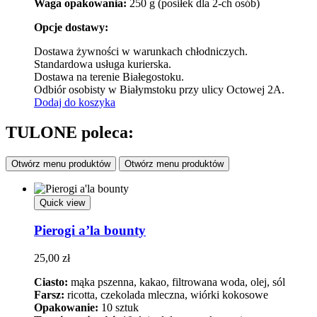
Waga opakowania:
250 g (posiłek dla 2-ch osób)
Opcje dostawy:
Dostawa żywności w warunkach chłodniczych.
Standardowa usługa kurierska.
Dostawa na terenie Białegostoku.
Odbiór osobisty w Białymstoku przy ulicy Octowej 2A.
Dodaj do koszyka
TULONE poleca:
Otwórz menu produktów
Otwórz menu produktów
Quick view
Pierogi a’la bounty
25,00
zł
Ciasto:
mąka pszenna, kakao, filtrowana woda, olej, sól
Farsz:
ricotta, czekolada mleczna, wiórki kokosowe
Opakowanie:
10 sztuk