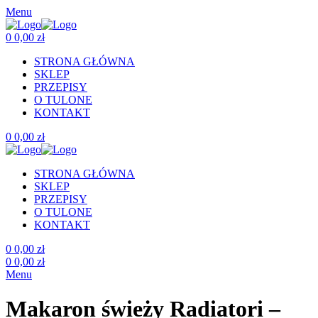
Menu
0
0,00
zł
STRONA GŁÓWNA
SKLEP
PRZEPISY
O TULONE
KONTAKT
0
0,00
zł
STRONA GŁÓWNA
SKLEP
PRZEPISY
O TULONE
KONTAKT
0
0,00
zł
0
0,00
zł
Menu
Makaron świeży Radiatori –