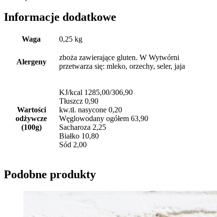
Informacje dodatkowe
Waga
0,25 kg
zboża zawierające gluten. W Wytwórni
Alergeny
przetwarza się: mleko, orzechy, seler, jaja
KJ/kcal 1285,00/306,90
Tłuszcz 0,90
Wartości
kw.tł. nasycone 0,20
odżywcze
Węglowodany ogółem 63,90
(100g)
Sacharoza 2,25
Białko 10,80
Sód 2,00
Podobne produkty