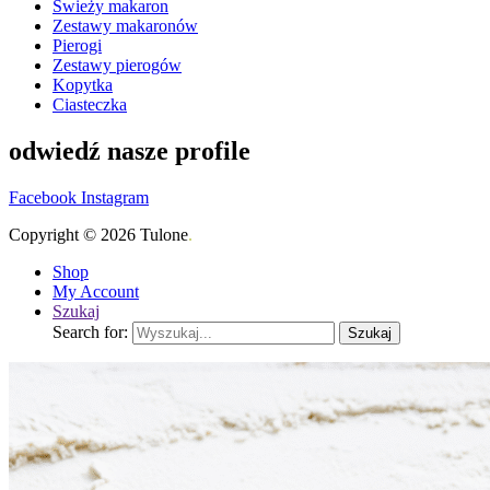
Świeży makaron
Zestawy makaronów
Pierogi
Zestawy pierogów
Kopytka
Ciasteczka
odwiedź nasze profile
Facebook
Instagram
Copyright © 2026 Tulone
.
Shop
My Account
Szukaj
Search for:
Szukaj