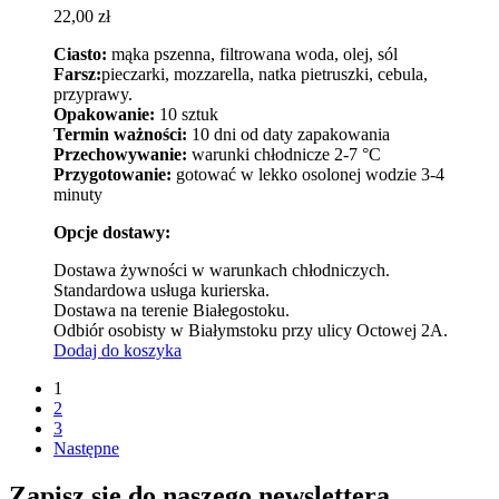
22,00
zł
Ciasto:
mąka pszenna, filtrowana woda, olej, sól
Farsz:
pieczarki, mozzarella, natka pietruszki, cebula,
przyprawy.
Opakowanie:
10 sztuk
Termin ważności:
10 dni od daty zapakowania
Przechowywanie:
warunki chłodnicze 2-7 °C
Przygotowanie:
gotować w lekko osolonej wodzie 3-4
minuty
Opcje dostawy:
Dostawa żywności w warunkach chłodniczych.
Standardowa usługa kurierska.
Dostawa na terenie Białegostoku.
Odbiór osobisty w Białymstoku przy ulicy Octowej 2A.
Dodaj do koszyka
1
2
3
Następne
Zapisz się do naszego newslettera