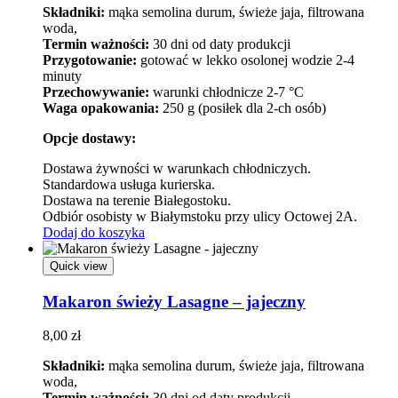
Składniki:
mąka semolina durum, świeże jaja, filtrowana
woda,
Termin ważności:
30 dni od daty produkcji
Przygotowanie:
gotować w lekko osolonej wodzie 2-4
minuty
Przechowywanie:
warunki chłodnicze 2-7 °C
Waga opakowania:
250 g (posiłek dla 2-ch osób)
Opcje dostawy:
Dostawa żywności w warunkach chłodniczych.
Standardowa usługa kurierska.
Dostawa na terenie Białegostoku.
Odbiór osobisty w Białymstoku przy ulicy Octowej 2A.
Dodaj do koszyka
Quick view
Makaron świeży Lasagne – jajeczny
8,00
zł
Składniki:
mąka semolina durum, świeże jaja, filtrowana
woda,
Termin ważności:
30 dni od daty produkcji