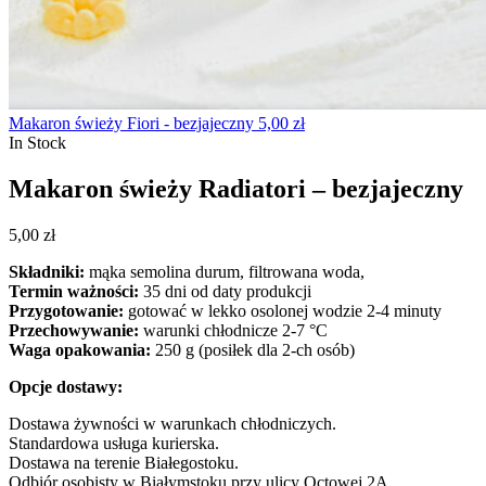
Makaron świeży Fiori - bezjajeczny
5,00
zł
In Stock
Makaron świeży Radiatori – bezjajeczny
5,00
zł
Składniki:
mąka semolina durum, filtrowana woda,
Termin ważności:
35 dni od daty produkcji
Przygotowanie:
gotować w lekko osolonej wodzie 2-4 minuty
Przechowywanie:
warunki chłodnicze 2-7 °C
Waga opakowania:
250 g (posiłek dla 2-ch osób)
Opcje dostawy:
Dostawa żywności w warunkach chłodniczych.
Standardowa usługa kurierska.
Dostawa na terenie Białegostoku.
Odbiór osobisty w Białymstoku przy ulicy Octowej 2A.