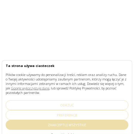
Ta strona używa ciasteczek
Plików cookie używamy do personalizacji treści, reklam oraz analizy ruchu. Dane
o Twojej aktywności udostępniamy zaufanym partnerom, którzy mogą łączyć je z
innymi informacjami zebranymi w ramach ich usług. Dowiedz się więcej o tym,
jak
Google wykorzystuje dane
, lub sprawdź Politykę Prywatności, by poznać
pozostałych partnerów.
ODRZUĆ
PREFERENCJE
ZAAKCEPTUJ WSZYSTKIE