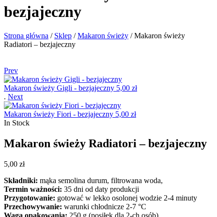
bezjajeczny
Strona główna
/
Sklep
/
Makaron świeży
/
Makaron świeży
Radiatori – bezjajeczny
Prev
Makaron świeży Gigli - bezjajeczny
5,00
zł
.
Next
Makaron świeży Fiori - bezjajeczny
5,00
zł
In Stock
Makaron świeży Radiatori – bezjajeczny
5,00
zł
Składniki:
mąka semolina durum, filtrowana woda,
Termin ważności:
35 dni od daty produkcji
Przygotowanie:
gotować w lekko osolonej wodzie 2-4 minuty
Przechowywanie:
warunki chłodnicze 2-7 °C
Waga opakowania:
250 g (posiłek dla 2-ch osób)