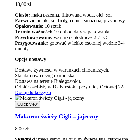
18,00
zł
Ciasto:
mąka pszenna, filtrowana woda, olej, sól
Farsz:
ziemniaki, ser biały, cebula smażona, przyprawy
Opakowanie:
10 sztuk
Termin ważności:
10 dni od daty zapakowania
Przechowywanie:
warunki chłodnicze 2-7 °C
Przygotowanie:
gotować w lekko osolonej wodzie 3-4
minuty
Opcje dostawy:
Dostawa żywności w warunkach chłodniczych.
Standardowa usługa kurierska.
Dostawa na terenie Białegostoku.
Odbiór osobisty w Białymstoku przy ulicy Octowej 2A.
Dodaj do koszyka
Quick view
Makaron świeży Gigli – jajeczny
8,00
zł
Składniki:
mąka semolina durum, świeże jaja, filtrowana