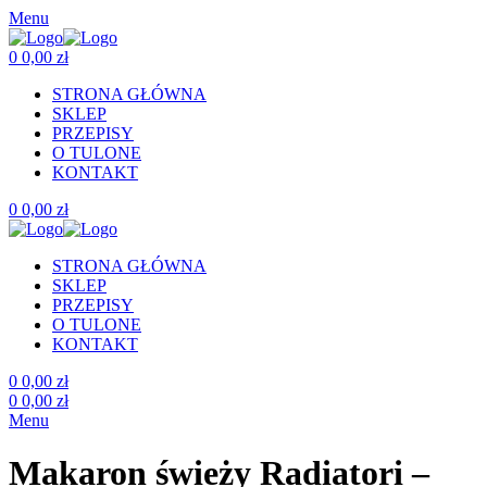
Menu
0
0,00
zł
STRONA GŁÓWNA
SKLEP
PRZEPISY
O TULONE
KONTAKT
0
0,00
zł
STRONA GŁÓWNA
SKLEP
PRZEPISY
O TULONE
KONTAKT
0
0,00
zł
0
0,00
zł
Menu
Makaron świeży Radiatori –