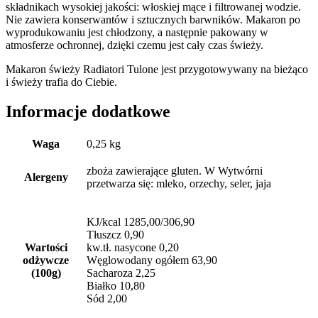
składnikach wysokiej jakości: włoskiej mące i filtrowanej wodzie.
Nie zawiera konserwantów i sztucznych barwników. Makaron po
wyprodukowaniu jest chłodzony, a następnie pakowany w
atmosferze ochronnej, dzięki czemu jest cały czas świeży.
Makaron świeży Radiatori Tulone jest przygotowywany na bieżąco
i świeży trafia do Ciebie.
Informacje dodatkowe
Waga
0,25 kg
zboża zawierające gluten. W Wytwórni
Alergeny
przetwarza się: mleko, orzechy, seler, jaja
KJ/kcal 1285,00/306,90
Tłuszcz 0,90
Wartości
kw.tł. nasycone 0,20
odżywcze
Węglowodany ogółem 63,90
(100g)
Sacharoza 2,25
Białko 10,80
Sód 2,00