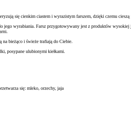
zują się cienkim ciastem i wyrazistym farszem, dzięki czemu cieszą
 do jego wyrabiania. Farsz przygotowywany jest z produktów wysokie
arni.
na bieżąco i świeże trafiają do Ciebie.
ulki, posypane ulubionymi kiełkami.
zetwarza się: mleko, orzechy, jaja