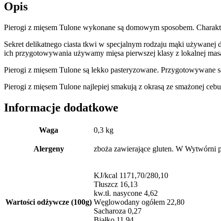
Opis
Pierogi z mięsem Tulone wykonane są domowym sposobem. Charaktery
Sekret delikatnego ciasta tkwi w specjalnym rodzaju mąki używanej
ich przygotowywania używamy mięsa pierwszej klasy z lokalnej mas
Pierogi z mięsem Tulone są lekko pasteryzowane. Przygotowywane są 
Pierogi z mięsem Tulone najlepiej smakują z okrasą ze smażonej ceb
Informacje dodatkowe
Waga
0,3 kg
Alergeny
zboża zawierające gluten. W Wytwórni pr
KJ/kcal 1171,70/280,10
Tłuszcz 16,13
kw.tł. nasycone 4,62
Wartości odżywcze (100g)
Węglowodany ogółem 22,80
Sacharoza 0,27
Białko 11,94