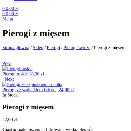
0
0,00
zł
0
0,00
zł
Menu
Pierogi z mięsem
Strona główna
/
Sklep
/
Pierogi
/
Pierogi świeże
/
Pierogi z mięsem
Prev
Pierogi ruskie
18,00
zł
.
Next
Pierogi ze szpinakiem i ricottą
24,00
zł
In Stock
Pierogi z mięsem
22,00
zł
Ciasto:
mąka pszenna, filtrowana woda, olej, sól