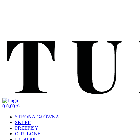
0
0,00
zł
STRONA GŁÓWNA
SKLEP
PRZEPISY
O TULONE
KONTAKT