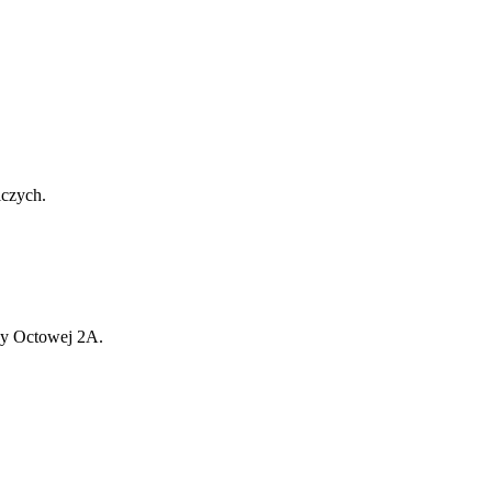
czych.
cy Octowej 2A.