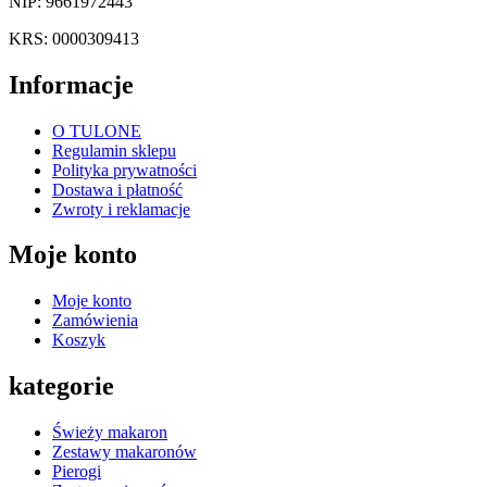
NIP: 9661972443
KRS: 0000309413
Informacje
O TULONE
Regulamin sklepu
Polityka prywatności
Dostawa i płatność
Zwroty i reklamacje
Moje konto
Moje konto
Zamówienia
Koszyk
kategorie
Świeży makaron
Zestawy makaronów
Pierogi