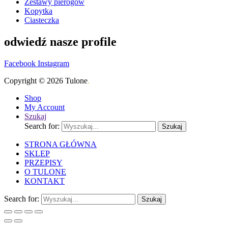
Zestawy pierogów
Kopytka
Ciasteczka
odwiedź nasze profile
Facebook
Instagram
Copyright © 2026 Tulone
.
Shop
My Account
Szukaj
Search for:
Szukaj
STRONA GŁÓWNA
SKLEP
PRZEPISY
O TULONE
KONTAKT
Search for:
Szukaj