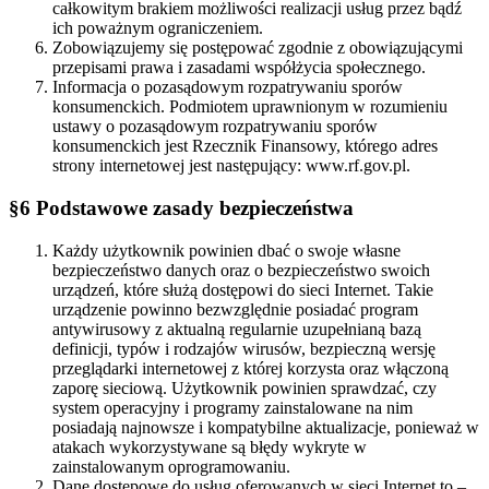
całkowitym brakiem możliwości realizacji usług przez bądź
ich poważnym ograniczeniem.
Zobowiązujemy się postępować zgodnie z obowiązującymi
przepisami prawa i zasadami współżycia społecznego.
Informacja o pozasądowym rozpatrywaniu sporów
konsumenckich. Podmiotem uprawnionym w rozumieniu
ustawy o pozasądowym rozpatrywaniu sporów
konsumenckich jest Rzecznik Finansowy, którego adres
strony internetowej jest następujący: www.rf.gov.pl.
§6 Podstawowe zasady bezpieczeństwa
Każdy użytkownik powinien dbać o swoje własne
bezpieczeństwo danych oraz o bezpieczeństwo swoich
urządzeń, które służą dostępowi do sieci Internet. Takie
urządzenie powinno bezwzględnie posiadać program
antywirusowy z aktualną regularnie uzupełnianą bazą
definicji, typów i rodzajów wirusów, bezpieczną wersję
przeglądarki internetowej z której korzysta oraz włączoną
zaporę sieciową. Użytkownik powinien sprawdzać, czy
system operacyjny i programy zainstalowane na nim
posiadają najnowsze i kompatybilne aktualizacje, ponieważ w
atakach wykorzystywane są błędy wykryte w
zainstalowanym oprogramowaniu.
Dane dostępowe do usług oferowanych w sieci Internet to –