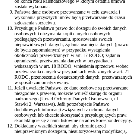
od końca roku kalendarzowego w którym ostatnia umowa
została wykonana.
Państwa dane osobowe przetwarzane w celu zawarcia i
wykonania przyszłych umów będą przetwarzane do czasu
zgłoszenia sprzeciwu.
Przysługuje Państwu prawo do: dostępu do swoich danych
osobowych i otrzymania kopii danych osobowych
podlegających przetwarzaniu, sprostowania swoich
nieprawidłowych danych; żądania usunięcia danych (prawo
do bycia zapomnianym) w przypadku wystąpienia
okoliczności przewidzianych w art. 17 RODO; żądania
ograniczenia przetwarzania danych w przypadkach
wskazanych w art. 18 RODO, wniesienia sprzeciwu wobec
przetwarzania danych w przypadkach wskazanych w art. 21
RODO, przenoszenia dostarczonych danych, przetwarzanych
w sposób zautomatyzowany.
Jeżeli uważacie Państwo, że dane osobowe są przetwarzane
niezgodnie z prawem, możecie wnieść skargę do organu
nadzorczego (Urząd Ochrony Danych Osobowych, ul.
Stawki 2, Warszawa). Jeśli potrzebujecie Państwo
dodatkowych informacji związanych z ochroną danych
osobowych lub chcecie skorzystać z przysługujących praw,
skontaktujcie się z nami listownie na adres korespondencyjny.
Dokładamy wszelkich starań, aby chronić przed
nieuprawnionym dostępem, nieautoryzowaną modyfikacją,