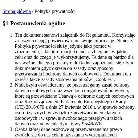
Strona główna
/
Polityka prywatności
§1 Postanowienia ogólne
Ten dokument stanowi załącznik do Regulaminu. Korzystając
z naszych usług, powierzasz nam swoje informacje. Niniejsza
Polityka prywatności służy jedynie jako pomoc w
zrozumieniu, jakie informacje i dane są zbierane i w jakim
celu oraz do czego je wykorzystujemy. Te dane są bardzo dla
nas ważne, dlatego prosimy o dokładne zapoznanie się z tym
dokumentem gdyż określa on zasady oraz sposoby
przetwarzania i ochrony danych osobowych. Dokument ten
określa także zasady stosowania plików „Cookies”.
Niniejszym oświadczamy, że przestrzegamy zasad ochrony
danych osobowych oraz wszelkich uregulowań prawnych,
które są przewidziane Ustawą o ochronie danych osobowych
oraz Rozporządzeniem Parlamentu Europejskiego i Rady
(UE) 2016/679 z dnia 27 kwietnia 2016 r. w sprawie ochrony
osób fizycznych w związku z przetwarzaniem danych
osobowych i w sprawie swobodnego przepływu takich
danych oraz uchylenia dyrektywy 95/46/WE.
Osoba której dane osobowe są przetwarzane ma prawo
zwrócić się do nas celem uzyskania wyczerpujących