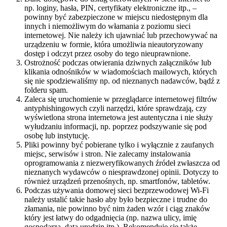
np. loginy, hasła, PIN, certyfikaty elektroniczne itp., –
powinny być zabezpieczone w miejscu niedostępnym dla
innych i niemożliwym do włamania z poziomu sieci
internetowej. Nie należy ich ujawniać lub przechowywać na
urządzeniu w formie, która umożliwia nieautoryzowany
dostęp i odczyt przez osoby do tego nieuprawnione.
Ostrożność podczas otwierania dziwnych załączników lub
klikania odnośników w wiadomościach mailowych, których
się nie spodziewaliśmy np. od nieznanych nadawców, bądź z
folderu spam.
Zaleca się uruchomienie w przeglądarce internetowej filtrów
antyphishingowych czyli narzędzi, które sprawdzają, czy
wyświetlona strona internetowa jest autentyczna i nie służy
wyłudzaniu informacji, np. poprzez podszywanie się pod
osobę lub instytucję.
Pliki powinny być pobierane tylko i wyłącznie z zaufanych
miejsc, serwisów i stron. Nie zalecamy instalowania
oprogramowania z niezweryfikowanych źródeł zwłaszcza od
nieznanych wydawców o niesprawdzonej opinii. Dotyczy to
również urządzeń przenośnych, np. smartfonów, tabletów.
Podczas używania domowej sieci bezprzewodowej Wi-Fi
należy ustalić takie hasło aby było bezpieczne i trudne do
złamania, nie powinno być nim żaden wzór i ciąg znaków
który jest łatwy do odgadnięcia (np. nazwa ulicy, imię
gospodarza, data urodzin itp.). Rekomenduje się także