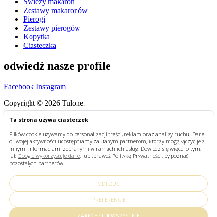
Świeży makaron
Zestawy makaronów
Pierogi
Zestawy pierogów
Kopytka
Ciasteczka
odwiedź nasze profile
Facebook
Instagram
Copyright © 2026 Tulone
.
Shop
Ta strona używa ciasteczek
My Account
Plików cookie używamy do personalizacji treści, reklam oraz analizy ruchu. Dane
Szukaj
o Twojej aktywności udostępniamy zaufanym partnerom, którzy mogą łączyć je z
Search for:
Szukaj
innymi informacjami zebranymi w ramach ich usług. Dowiedz się więcej o tym,
jak
Google wykorzystuje dane
, lub sprawdź Politykę Prywatności, by poznać
pozostałych partnerów.
STRONA GŁÓWNA
SKLEP
PRZEPISY
ODRZUĆ
O TULONE
KONTAKT
PREFERENCJE
Search for:
ZAAKCEPTUJ WSZYSTKIE
Szukaj