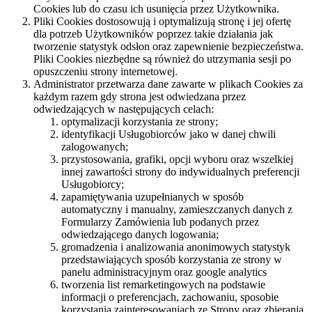
Cookies lub do czasu ich usunięcia przez Użytkownika.
Pliki Cookies dostosowują i optymalizują stronę i jej ofertę
dla potrzeb Użytkowników poprzez takie działania jak
tworzenie statystyk odsłon oraz zapewnienie bezpieczeństwa.
Pliki Cookies niezbędne są również do utrzymania sesji po
opuszczeniu strony internetowej.
Administrator przetwarza dane zawarte w plikach Cookies za
każdym razem gdy strona jest odwiedzana przez
odwiedzających w następujących celach:
optymalizacji korzystania ze strony;
identyfikacji Usługobiorców jako w danej chwili
zalogowanych;
przystosowania, grafiki, opcji wyboru oraz wszelkiej
innej zawartości strony do indywidualnych preferencji
Usługobiorcy;
zapamiętywania uzupełnianych w sposób
automatyczny i manualny, zamieszczanych danych z
Formularzy Zamówienia lub podanych przez
odwiedzającego danych logowania;
gromadzenia i analizowania anonimowych statystyk
przedstawiających sposób korzystania ze strony w
panelu administracyjnym oraz google analytics
tworzenia list remarketingowych na podstawie
informacji o preferencjach, zachowaniu, sposobie
korzystania zainteresowaniach ze Strony oraz zbierania