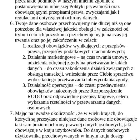
przez takie podmioty w naszym imieniu zgodnie z
postanowieniami niniejszej Polityki prywatności oraz
obowiązującymi przepisami prawa, zwyczajami jak i
regulacjami dotyczącymi ochrony danych.
Twoje dane osobowe przechowujemy nie dłużej niż są one
potrzebne dla właściwej jakości obsługi i w zależności od
trybu i celu ich pozyskania przechowujemy je na czas jej
trwania oraz po jej zakończeniu w celach:
realizacji obowiązków wynikających z przepisów
prawa, przepisów podatkowych i rachunkowych;
Działania marketingowe – na czas trwania umowy,
udzielenia odrębnej zgody na przetwarzanie takich
danych – do czasu zakończenia działań związanych z
obsługą transakcji, wniesienia przez Ciebie sprzeciwu
wobec takiego przetwarzania lub wycofania zgody.
Działalność operacyjna – do czasu przedawnienia
obowiązków nałożonych przez Rozporządzenie
RODO oraz odpowiednie przepisy krajowe, celem
wykazania rzetelności w przetwarzaniu danych
osobowych
Mając na uwadze okoliczności, że w wielu krajach, do
których są przesyłane niniejsze dane osobowe nie obowiązuje
taki sam poziom ochrony prawnej danych osobowych, jaki
obowiązuje w kraju użytkownika. Do danych osobowych
użytkownika przechowywanych w innym kraju dostęp