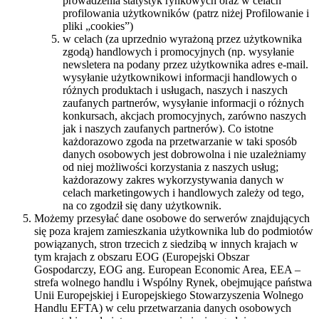
prowadzenia statystyk rynkowych oraz w celach
profilowania użytkowników (patrz niżej Profilowanie i
pliki „cookies”)
w celach (za uprzednio wyrażoną przez użytkownika
zgodą) handlowych i promocyjnych (np. wysyłanie
newsletera na podany przez użytkownika adres e-mail.
wysyłanie użytkownikowi informacji handlowych o
różnych produktach i usługach, naszych i naszych
zaufanych partnerów, wysyłanie informacji o różnych
konkursach, akcjach promocyjnych, zarówno naszych
jak i naszych zaufanych partnerów). Co istotne
każdorazowo zgoda na przetwarzanie w taki sposób
danych osobowych jest dobrowolna i nie uzależniamy
od niej możliwości korzystania z naszych usług;
każdorazowy zakres wykorzystywania danych w
celach marketingowych i handlowych zależy od tego,
na co zgodził się dany użytkownik.
Możemy przesyłać dane osobowe do serwerów znajdujących
się poza krajem zamieszkania użytkownika lub do podmiotów
powiązanych, stron trzecich z siedzibą w innych krajach w
tym krajach z obszaru EOG (Europejski Obszar
Gospodarczy, EOG ang. European Economic Area, EEA –
strefa wolnego handlu i Wspólny Rynek, obejmujące państwa
Unii Europejskiej i Europejskiego Stowarzyszenia Wolnego
Handlu EFTA) w celu przetwarzania danych osobowych