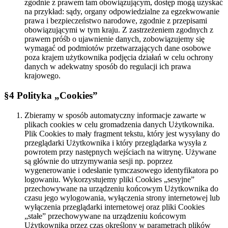
zgodnie z prawem tam obowiązującym, dostęp mogą uzyskać
na przykład: sądy, organy odpowiedzialne za egzekwowanie
prawa i bezpieczeństwo narodowe, zgodnie z przepisami
obowiązującymi w tym kraju. Z zastrzeżeniem zgodnych z
prawem próśb o ujawnienie danych, zobowiązujemy się
wymagać od podmiotów przetwarzających dane osobowe
poza krajem użytkownika podjęcia działań w celu ochrony
danych w adekwatny sposób do regulacji ich prawa
krajowego.
§4 Polityka „Cookies”
Zbieramy w sposób automatyczny informacje zawarte w
plikach cookies w celu gromadzenia danych Użytkownika.
Plik Cookies to mały fragment tekstu, który jest wysyłany do
przeglądarki Użytkownika i który przeglądarka wysyła z
powrotem przy następnych wejściach na witrynę. Używane
są głównie do utrzymywania sesji np. poprzez
wygenerowanie i odesłanie tymczasowego identyfikatora po
logowaniu. Wykorzystujemy pliki Cookies „sesyjne”
przechowywane na urządzeniu końcowym Użytkownika do
czasu jego wylogowania, wyłączenia strony internetowej lub
wyłączenia przeglądarki internetowej oraz pliki Cookies
„stałe” przechowywane na urządzeniu końcowym
Użytkownika przez czas określony w parametrach plików