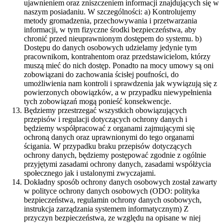
ujawnieniem oraz zniszczeniem informacji znajdujących się w
naszym posiadaniu. W szczególności: a) Kontrolujemy
metody gromadzenia, przechowywania i przetwarzania
informacji, w tym fizyczne środki bezpieczeństwa, aby
chronić przed nieuprawnionym dostępem do systemu. b)
Dostępu do danych osobowych udzielamy jedynie tym
pracownikom, kontrahentom oraz przedstawicielom, którzy
muszą mieć do nich dostęp. Ponadto na mocy umowy są oni
zobowiązani do zachowania ścisłej poufności, do
umożliwienia nam kontroli i sprawdzenia jak wywiązują się z
powierzonych obowiązków, a w przypadku niewypełnienia
tych zobowiązań mogą ponieść konsekwencje.
Będziemy przestrzegać wszystkich obowiązujących
przepisów i regulacji dotyczących ochrony danych i
będziemy współpracować z organami zajmującymi się
ochroną danych oraz uprawnionymi do tego organami
ścigania. W przypadku braku przepisów dotyczących
ochrony danych, będziemy postępować zgodnie z ogólnie
przyjętymi zasadami ochrony danych, zasadami współżycia
społecznego jak i ustalonymi zwyczajami.
Dokładny sposób ochrony danych osobowych został zawarty
w polityce ochrony danych osobowych (ODO: polityka
bezpieczeństwa, regulamin ochrony danych osobowych,
instrukcja zarządzania systemem informatycznym) Z
przyczyn bezpieczeństwa, ze względu na opisane w niej