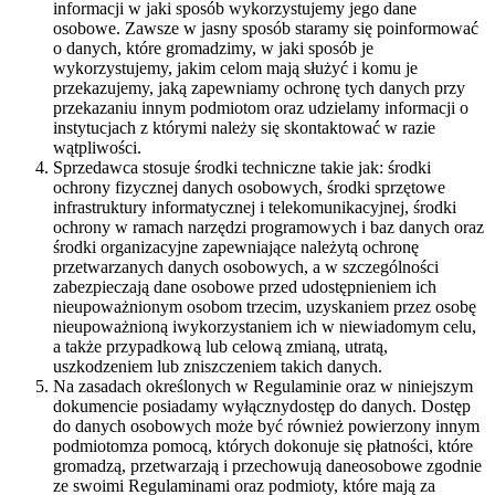
informacji w jaki sposób wykorzystujemy jego dane
osobowe. Zawsze w jasny sposób staramy się poinformować
o danych, które gromadzimy, w jaki sposób je
wykorzystujemy, jakim celom mają służyć i komu je
przekazujemy, jaką zapewniamy ochronę tych danych przy
przekazaniu innym podmiotom oraz udzielamy informacji o
instytucjach z którymi należy się skontaktować w razie
wątpliwości.
Sprzedawca stosuje środki techniczne takie jak: środki
ochrony fizycznej danych osobowych, środki sprzętowe
infrastruktury informatycznej i telekomunikacyjnej, środki
ochrony w ramach narzędzi programowych i baz danych oraz
środki organizacyjne zapewniające należytą ochronę
przetwarzanych danych osobowych, a w szczególności
zabezpieczają dane osobowe przed udostępnieniem ich
nieupoważnionym osobom trzecim, uzyskaniem przez osobę
nieupoważnioną iwykorzystaniem ich w niewiadomym celu,
a także przypadkową lub celową zmianą, utratą,
uszkodzeniem lub zniszczeniem takich danych.
Na zasadach określonych w Regulaminie oraz w niniejszym
dokumencie posiadamy wyłącznydostęp do danych. Dostęp
do danych osobowych może być również powierzony innym
podmiotomza pomocą, których dokonuje się płatności, które
gromadzą, przetwarzają i przechowują daneosobowe zgodnie
ze swoimi Regulaminami oraz podmioty, które mają za