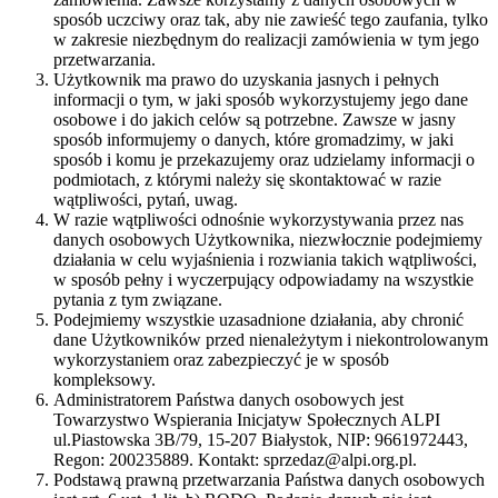
sposób uczciwy oraz tak, aby nie zawieść tego zaufania, tylko
w zakresie niezbędnym do realizacji zamówienia w tym jego
przetwarzania.
Użytkownik ma prawo do uzyskania jasnych i pełnych
informacji o tym, w jaki sposób wykorzystujemy jego dane
osobowe i do jakich celów są potrzebne. Zawsze w jasny
sposób informujemy o danych, które gromadzimy, w jaki
sposób i komu je przekazujemy oraz udzielamy informacji o
podmiotach, z którymi należy się skontaktować w razie
wątpliwości, pytań, uwag.
W razie wątpliwości odnośnie wykorzystywania przez nas
danych osobowych Użytkownika, niezwłocznie podejmiemy
działania w celu wyjaśnienia i rozwiania takich wątpliwości,
w sposób pełny i wyczerpujący odpowiadamy na wszystkie
pytania z tym związane.
Podejmiemy wszystkie uzasadnione działania, aby chronić
dane Użytkowników przed nienależytym i niekontrolowanym
wykorzystaniem oraz zabezpieczyć je w sposób
kompleksowy.
Administratorem Państwa danych osobowych jest
Towarzystwo Wspierania Inicjatyw Społecznych ALPI
ul.Piastowska 3B/79, 15-207 Białystok, NIP: 9661972443,
Regon: 200235889. Kontakt: sprzedaz@alpi.org.pl.
Podstawą prawną przetwarzania Państwa danych osobowych