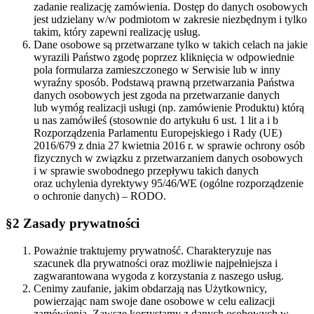
zadanie realizację zamówienia. Dostęp do danych osobowych
jest udzielany w/w podmiotom w zakresie niezbędnym i tylko
takim, który zapewni realizację usług.
Dane osobowe są przetwarzane tylko w takich celach na jakie
wyrazili Państwo zgodę poprzez kliknięcia w odpowiednie
pola formularza zamieszczonego w Serwisie lub w inny
wyraźny sposób. Podstawą prawną przetwarzania Państwa
danych osobowych jest zgoda na przetwarzanie danych
lub wymóg realizacji usługi (np. zamówienie Produktu) którą
u nas zamówiłeś (stosownie do artykułu 6 ust. 1 lit a i b
Rozporządzenia Parlamentu Europejskiego i Rady (UE)
2016/679 z dnia 27 kwietnia 2016 r. w sprawie ochrony osób
fizycznych w związku z przetwarzaniem danych osobowych
i w sprawie swobodnego przepływu takich danych
oraz uchylenia dyrektywy 95/46/WE (ogólne rozporządzenie
o ochronie danych) – RODO.
§2 Zasady prywatności
Poważnie traktujemy prywatność. Charakteryzuje nas
szacunek dla prywatności oraz możliwie najpełniejsza i
zagwarantowana wygoda z korzystania z naszego usług.
Cenimy zaufanie, jakim obdarzają nas Użytkownicy,
powierzając nam swoje dane osobowe w celu ealizacji
zamówienia. Zawsze korzystamy z danych osobowych w