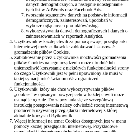
danych demograficznych, a następnie udostępnianie
tych list w AdWords oraz Facebook Ads.
tworzenia segmentów danych na podstawie informacji
demograficznych, zainteresowań, upodobań w
wyborze oglądanych produktów/usług.
wykorzystywania danych demograficznych i danych o
zainteresowaniach w raportach Analytics.
Użytkownik w każdej chwili za pomocą swojej przeglądarki
internetowej może całkowicie zablokować i skasować
gromadzenie plików Cookies.
Zablokowanie przez Użytkownika możliwości gromadzenia
plików Cookies na jego urządzeniu może utrudnić lub
uniemożliwić korzystanie z niektórych funkcjonalności strony
do czego Użytkownik jest w pełni uprawniony ale musi w
takiej sytuacji mieć świadomość z ograniczeń
funkcjonalności.
Użytkownik, który nie chce wykorzystywania plików
„cookies” w opisanym powyżej celu w każdej chwili może
usunąć je ręcznie. Do zapoznania się ze szczegółową
instrukcją postępowania należy odwiedzić stronę internetową
producenta używanej przeglądarki internetowej z której
aktualnie korzysta Użytkownik.
Więcej informacji na temat Cookies dostępnych jest w menu
pomocy każdej przeglądarki internetowej. Przykładowe
przeglądarki internetowe obsługujące wspomniane pliki