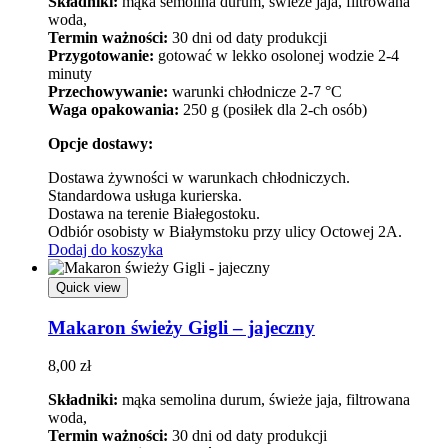
Składniki:
mąka semolina durum, świeże jaja, filtrowana
woda,
Termin ważności:
30 dni od daty produkcji
Przygotowanie:
gotować w lekko osolonej wodzie 2-4
minuty
Przechowywanie:
warunki chłodnicze 2-7 °C
Waga opakowania:
250 g (posiłek dla 2-ch osób)
Opcje dostawy:
Dostawa żywności w warunkach chłodniczych.
Standardowa usługa kurierska.
Dostawa na terenie Białegostoku.
Odbiór osobisty w Białymstoku przy ulicy Octowej 2A.
Dodaj do koszyka
Quick view
Makaron świeży Gigli – jajeczny
8,00
zł
Składniki:
mąka semolina durum, świeże jaja, filtrowana
woda,
Termin ważności:
30 dni od daty produkcji