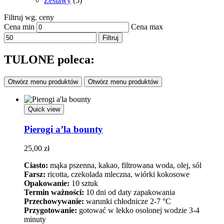
Zestawy
(5)
Filtruj wg. ceny
Cena min
Cena max
Filtruj
TULONE poleca:
Otwórz menu produktów
Otwórz menu produktów
Quick view
Pierogi a’la bounty
25,00
zł
Ciasto:
mąka pszenna, kakao, filtrowana woda, olej, sól
Farsz:
ricotta, czekolada mleczna, wiórki kokosowe
Opakowanie:
10 sztuk
Termin ważności:
10 dni od daty zapakowania
Przechowywanie:
warunki chłodnicze 2-7 °C
Przygotowanie:
gotować w lekko osolonej wodzie 3-4
minuty