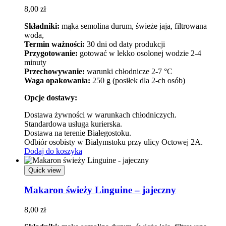
8,00
zł
Składniki:
mąka semolina durum, świeże jaja, filtrowana
woda,
Termin ważności:
30 dni od daty produkcji
Przygotowanie:
gotować w lekko osolonej wodzie 2-4
minuty
Przechowywanie:
warunki chłodnicze 2-7 °C
Waga opakowania:
250 g (posiłek dla 2-ch osób)
Opcje dostawy:
Dostawa żywności w warunkach chłodniczych.
Standardowa usługa kurierska.
Dostawa na terenie Białegostoku.
Odbiór osobisty w Białymstoku przy ulicy Octowej 2A.
Dodaj do koszyka
Quick view
Makaron świeży Linguine – jajeczny
8,00
zł