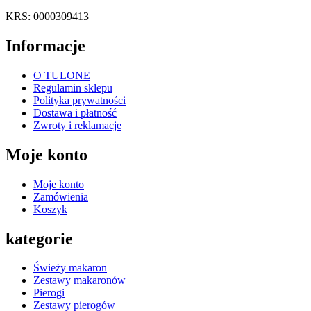
KRS: 0000309413
Informacje
O TULONE
Regulamin sklepu
Polityka prywatności
Dostawa i płatność
Zwroty i reklamacje
Moje konto
Moje konto
Zamówienia
Koszyk
kategorie
Świeży makaron
Zestawy makaronów
Pierogi
Zestawy pierogów