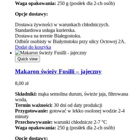
Waga opakowania:
250 g (posiłek dla 2-ch osób)
Opcje dostawy:
Dostawa żywności w warunkach chłodniczych.
Standardowa usługa kurierska.
Dostawa na terenie Białegostoku.
Odbiór osobisty w Białymstoku przy ulicy Octowej 2A.
Dodaj do koszyka
Quick view
Makaron świeży Fusilli – jajeczny
8,00
zł
Składniki:
mąka semolina durum, świeże jaja, filtrowana
woda,
Termin ważności:
30 dni od daty produkcji
Przygotowanie:
gotować w lekko osolonej wodzie 2-4
minuty
Przechowywanie:
warunki chłodnicze 2-7 °C
Waga opakowania:
250 g (posiłek dla 2-ch osób)
Opcje dostawy: