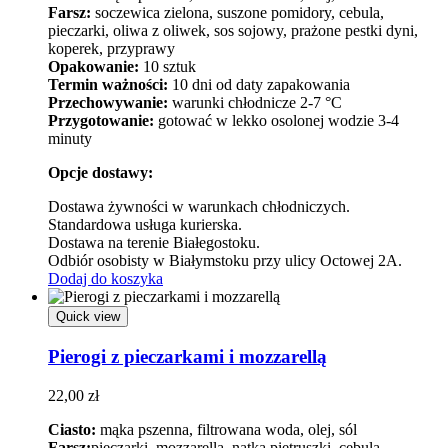
Farsz:
soczewica zielona, suszone pomidory, cebula,
pieczarki, oliwa z oliwek, sos sojowy, prażone pestki dyni,
koperek, przyprawy
Opakowanie:
10 sztuk
Termin ważności:
10 dni od daty zapakowania
Przechowywanie:
warunki chłodnicze 2-7 °C
Przygotowanie:
gotować w lekko osolonej wodzie 3-4
minuty
Opcje dostawy:
Dostawa żywności w warunkach chłodniczych.
Standardowa usługa kurierska.
Dostawa na terenie Białegostoku.
Odbiór osobisty w Białymstoku przy ulicy Octowej 2A.
Dodaj do koszyka
Quick view
Pierogi z pieczarkami i mozzarellą
22,00
zł
Ciasto:
mąka pszenna, filtrowana woda, olej, sól
Farsz:
pieczarki, mozzarella, natka pietruszki, cebula,