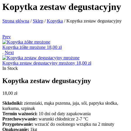
Kopytka zestaw degustacyjny
Strona główna
/
Sklep
/
Kopytka
/
Kopytka zestaw degustacyjny
Prev
Kopytka żółte mrożone
18,00
zł
.
Next
Kopytka zestaw degustacyjny mrożony
18,00
zł
In Stock
Kopytka zestaw degustacyjny
18,00
zł
Składniki:
ziemniaki, mąka pszenna, jaja, sól, papryka słodka,
kurkuma, szpinak
Termin ważności:
10 dni od daty zapakowania
Przechowywanie:
warunki chłodnicze 2-7 °C
Przygotowanie:
wrzucić do osolonego wrzątku na 2 minuty
Opakowanie:
1kg