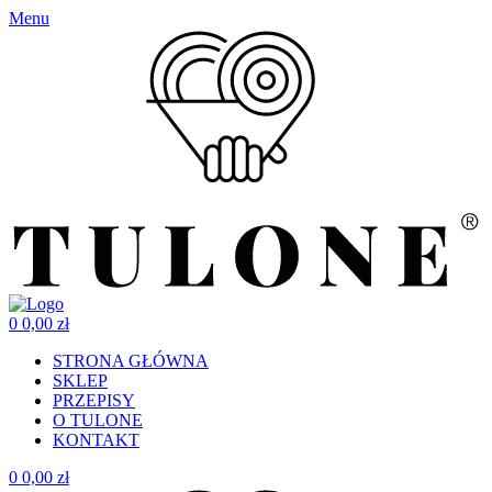
Menu
0
0,00
zł
STRONA GŁÓWNA
SKLEP
PRZEPISY
O TULONE
KONTAKT
0
0,00
zł