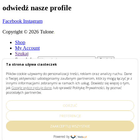
odwiedź nasze profile
Facebook
Instagram
Copyright © 2026 Tulone
.
Shop
My Account
Szukaj
Search for:
Szukaj
Ta strona używa ciasteczek
Plików cookie używamy do personalizacji treści, reklam oraz analizy ruchu. Dane
Przeglądasz:
Kopytka zestaw degustacyjny
18,00
zł
o Twojej aktywności udostępniamy zaufanym partnerom, którzy mogą łączyć je z
Dodaj do koszyka
innymi informacjami zebranymi w ramach ich usług. Dowiedz się więcej o tym,
jak
Google wykorzystuje dane
, lub sprawdź Politykę Prywatności, by poznać
pozostałych partnerów.
STRONA GŁÓWNA
SKLEP
PRZEPISY
ODRZUĆ
O TULONE
KONTAKT
PREFERENCJE
Search for:
ZAAKCEPTUJ WSZYSTKIE
Szukaj
Powered by