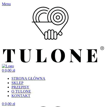
Menu
0
0,00
zł
STRONA GŁÓWNA
SKLEP
PRZEPISY
O TULONE
KONTAKT
0
0,00
zł