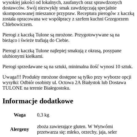
wysokiej jakości od lokalnych, zaufanych oraz sprawdzonych
dostawców. Swój niezwykły smak zawdzięczają specjalnie
skomponowanej mieszance przypraw. Receptura pierogów z kaczką
została opracowana we współpracy z szefem kuchni Grzegorzem
Chlebowiczem.
Pierogi z kaczką Tulone są mrożone. Przygotowywane są na
bieżąco i świeże trafiają do Ciebie.
Pierogi z kaczką Tulone najlepiej smakują z okrasą, posypane
ulubionymi kiełkami.
Pierogi sprzedawane są na sztuki, minimalna ilość wynosi 10 sztuk.
Uwaga!!! Produkty mrożone dostępne są tylko przy wyborze opcji
wysyłki: Odbiór osobisty ul. Octowa 2A Białystok lub Dostawa
TULONE na terenie Białegostoku.
Informacje dodatkowe
Waga
0,3 kg
zboża zawierające gluten. W Wytwórni
Alergeny
przetwarza się: mleko, orzechy, jaja, seler