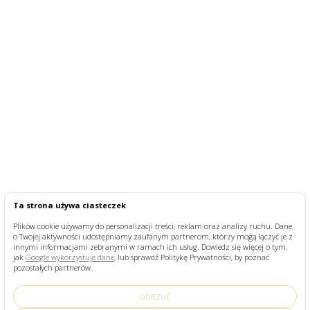
Ta strona używa ciasteczek
Plików cookie używamy do personalizacji treści, reklam oraz analizy ruchu. Dane
o Twojej aktywności udostępniamy zaufanym partnerom, którzy mogą łączyć je z
innymi informacjami zebranymi w ramach ich usług. Dowiedz się więcej o tym,
jak
Google wykorzystuje dane
, lub sprawdź Politykę Prywatności, by poznać
pozostałych partnerów.
ODRZUĆ