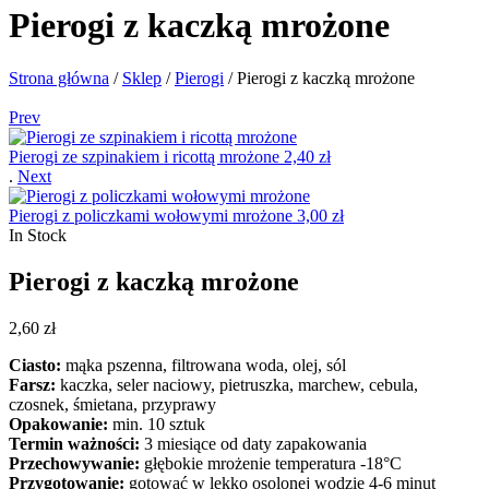
Pierogi z kaczką mrożone
Strona główna
/
Sklep
/
Pierogi
/
Pierogi z kaczką mrożone
Prev
Pierogi ze szpinakiem i ricottą mrożone
2,40
zł
.
Next
Pierogi z policzkami wołowymi mrożone
3,00
zł
In Stock
Pierogi z kaczką mrożone
2,60
zł
Ciasto:
mąka pszenna, filtrowana woda, olej, sól
Farsz:
kaczka, seler naciowy, pietruszka, marchew, cebula,
czosnek, śmietana, przyprawy
Opakowanie:
min. 10 sztuk
Termin ważności:
3 miesiące od daty zapakowania
Przechowywanie:
głębokie mrożenie temperatura -18°C
Przygotowanie:
gotować w lekko osolonej wodzie 4-6 minut