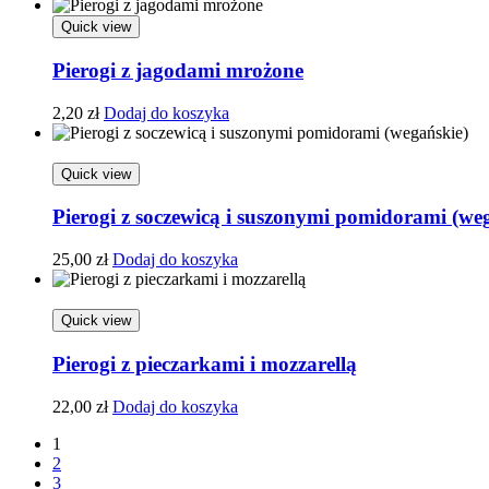
Quick view
Pierogi z jagodami mrożone
2,20
zł
Dodaj do koszyka
Quick view
Pierogi z soczewicą i suszonymi pomidorami (we
25,00
zł
Dodaj do koszyka
Quick view
Pierogi z pieczarkami i mozzarellą
22,00
zł
Dodaj do koszyka
1
2
3