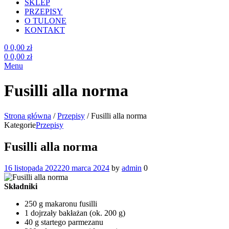
SKLEP
PRZEPISY
O TULONE
KONTAKT
0
0,00
zł
0
0,00
zł
Menu
Fusilli alla norma
Strona główna
/
Przepisy
/
Fusilli alla norma
Kategorie
Przepisy
Fusilli alla norma
16 listopada 2022
20 marca 2024
by
admin
0
Składniki
250 g makaronu fusilli
1 dojrzały bakłażan (ok. 200 g)
40 g startego parmezanu