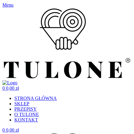
Menu
0
0,00
zł
STRONA GŁÓWNA
SKLEP
PRZEPISY
O TULONE
KONTAKT
0
0,00
zł