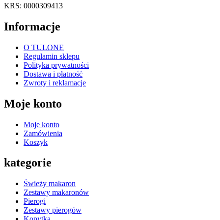
KRS: 0000309413
Informacje
O TULONE
Regulamin sklepu
Polityka prywatności
Dostawa i płatność
Zwroty i reklamacje
Moje konto
Moje konto
Zamówienia
Koszyk
kategorie
Świeży makaron
Zestawy makaronów
Pierogi
Zestawy pierogów
Kopytka