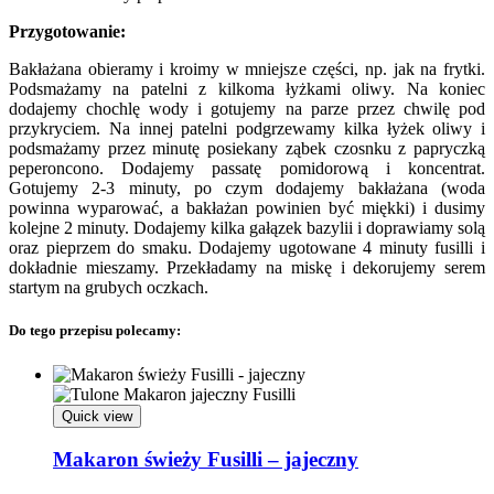
Przygotowanie:
Bakłażana obieramy i kroimy w mniejsze części, np. jak na frytki.
Podsmażamy na patelni z kilkoma łyżkami oliwy. Na koniec
dodajemy chochlę wody i gotujemy na parze przez chwilę pod
przykryciem. Na innej patelni podgrzewamy kilka łyżek oliwy i
podsmażamy przez minutę posiekany ząbek czosnku z papryczką
peperoncono. Dodajemy passatę pomidorową i koncentrat.
Gotujemy 2-3 minuty, po czym dodajemy bakłażana (woda
powinna wyparować, a bakłażan powinien być miękki) i dusimy
kolejne 2 minuty. Dodajemy kilka gałązek bazylii i doprawiamy solą
oraz pieprzem do smaku. Dodajemy ugotowane 4 minuty fusilli i
dokładnie mieszamy. Przekładamy na miskę i dekorujemy serem
startym na grubych oczkach.
Do tego przepisu polecamy:
Quick view
Makaron świeży Fusilli – jajeczny