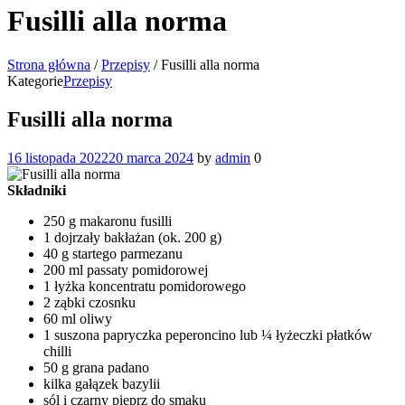
Fusilli alla norma
Strona główna
/
Przepisy
/
Fusilli alla norma
Kategorie
Przepisy
Fusilli alla norma
16 listopada 2022
20 marca 2024
by
admin
0
Składniki
250 g makaronu fusilli
1 dojrzały bakłażan (ok. 200 g)
40 g startego parmezanu
200 ml passaty pomidorowej
1 łyżka koncentratu pomidorowego
2 ząbki czosnku
60 ml oliwy
1 suszona papryczka peperoncino lub ¼ łyżeczki płatków
chilli
50 g grana padano
kilka gałązek bazylii
sól i czarny pieprz do smaku