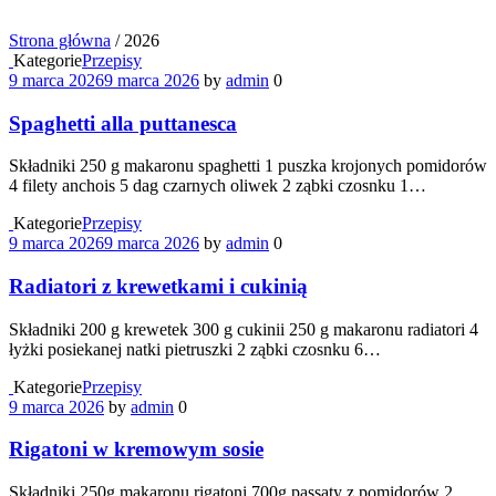
Strona główna
/
2026
Kategorie
Przepisy
9 marca 2026
9 marca 2026
by
admin
0
Spaghetti alla puttanesca
Składniki 250 g makaronu spaghetti 1 puszka krojonych pomidorów
4 filety anchois 5 dag czarnych oliwek 2 ząbki czosnku 1…
Kategorie
Przepisy
9 marca 2026
9 marca 2026
by
admin
0
Radiatori z krewetkami i cukinią
Składniki 200 g krewetek 300 g cukinii 250 g makaronu radiatori 4
łyżki posiekanej natki pietruszki 2 ząbki czosnku 6…
Kategorie
Przepisy
9 marca 2026
by
admin
0
Rigatoni w kremowym sosie
Składniki 250g makaronu rigatoni 700g passaty z pomidorów 2