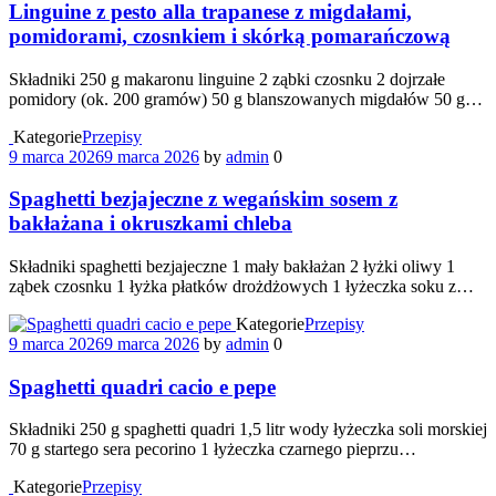
Linguine z pesto alla trapanese z migdałami,
pomidorami, czosnkiem i skórką pomarańczową
Składniki 250 g makaronu linguine 2 ząbki czosnku 2 dojrzałe
pomidory (ok. 200 gramów) 50 g blanszowanych migdałów 50 g…
Kategorie
Przepisy
9 marca 2026
9 marca 2026
by
admin
0
Spaghetti bezjajeczne z wegańskim sosem z
bakłażana i okruszkami chleba
Składniki spaghetti bezjajeczne 1 mały bakłażan 2 łyżki oliwy 1
ząbek czosnku 1 łyżka płatków drożdżowych 1 łyżeczka soku z…
Kategorie
Przepisy
9 marca 2026
9 marca 2026
by
admin
0
Spaghetti quadri cacio e pepe
Składniki 250 g spaghetti quadri 1,5 litr wody łyżeczka soli morskiej
70 g startego sera pecorino 1 łyżeczka czarnego pieprzu…
Kategorie
Przepisy