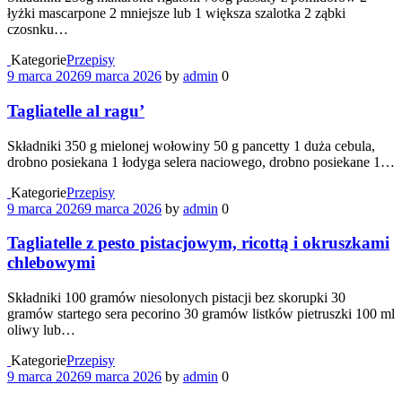
łyżki mascarpone 2 mniejsze lub 1 większa szalotka 2 ząbki
czosnku…
Kategorie
Przepisy
9 marca 2026
9 marca 2026
by
admin
0
Tagliatelle al ragu’
Składniki 350 g mielonej wołowiny 50 g pancetty 1 duża cebula,
drobno posiekana 1 łodyga selera naciowego, drobno posiekane 1…
Kategorie
Przepisy
9 marca 2026
9 marca 2026
by
admin
0
Tagliatelle z pesto pistacjowym, ricottą i okruszkami
chlebowymi
Składniki 100 gramów niesolonych pistacji bez skorupki 30
gramów startego sera pecorino 30 gramów listków pietruszki 100 ml
oliwy lub…
Kategorie
Przepisy
9 marca 2026
9 marca 2026
by
admin
0