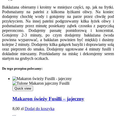
Bakłażana obieramy i kroimy w mniejsze części, np. jak na frytki.
Podsmażamy na patelni z kilkoma łyżkami oliwy. Na koniec
dodajemy chochlę wody i gotujemy na parze przez chwilę pod
przykryciem. Na innej patelni podgrzewamy kilka łyżek oliwy i
podsmażamy przez minutę posiekany ząbek czosnku z papryczką
peperoncono. Dodajemy passatę pomidorową i koncentrat.
Gotujemy 2-3 minuty, po czym dodajemy bakłażana (woda
powinna wyparować, a bakłażan powinien być miękki) i dusimy
kolejne 2 minuty. Dodajemy kilka gałązek bazylii i doprawiamy solą
oraz pieprzem do smaku. Dodajemy ugotowane 4 minuty fusilli i
dokładnie mieszamy. Przekładamy na miskę i dekorujemy serem
startym na grubych oczkach.
Do tego przepisu polecamy:
Quick view
Makaron świeży Fusilli – jajeczny
8,00
zł
Dodaj do koszyka