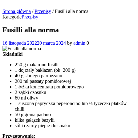
Strona główna
/
Przepisy
/
Fusilli alla norma
Kategorie
Przepisy
Fusilli alla norma
16 listopada 2022
20 marca 2024
by
admin
0
Składniki
250 g makaronu fusilli
1 dojrzały bakłażan (ok. 200 g)
40 g startego parmezanu
200 ml passaty pomidorowej
1 łyżka koncentratu pomidorowego
2 ząbki czosnku
60 ml oliwy
1 suszona papryczka peperoncino lub ¼ łyżeczki płatków
chilli
50 g grana padano
kilka gałązek bazylii
sól i czarny pieprz do smaku
Przygotowanie: