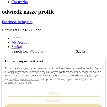
Ciasteczka
odwiedź nasze profile
Facebook
Instagram
Copyright © 2026 Tulone
.
Shop
My Account
Szukaj
Search for:
Szukaj
STRONA GŁÓWNA
Ta strona używa ciasteczek
SKLEP
Plików cookie używamy do personalizacji treści, reklam oraz analizy ruchu. Dane
PRZEPISY
o Twojej aktywności udostępniamy zaufanym partnerom, którzy mogą łączyć je z
O TULONE
innymi informacjami zebranymi w ramach ich usług. Dowiedz się więcej o tym,
KONTAKT
jak
Google wykorzystuje dane
, lub sprawdź Politykę Prywatności, by poznać
pozostałych partnerów.
Search for:
Szukaj
ODRZUĆ
PREFERENCJE