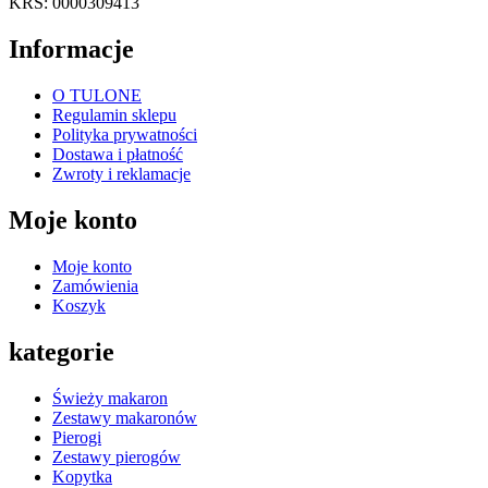
KRS: 0000309413
Informacje
O TULONE
Regulamin sklepu
Polityka prywatności
Dostawa i płatność
Zwroty i reklamacje
Moje konto
Moje konto
Zamówienia
Koszyk
kategorie
Świeży makaron
Zestawy makaronów
Pierogi
Zestawy pierogów
Kopytka