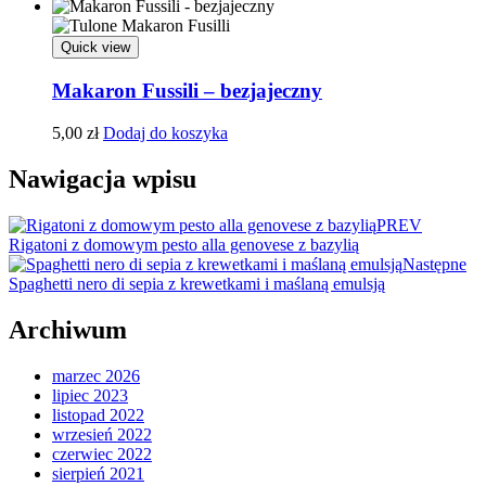
Quick view
Makaron Fussili – bezjajeczny
5,00
zł
Dodaj do koszyka
Nawigacja wpisu
PREV
Rigatoni z domowym pesto alla genovese z bazylią
Następne
Spaghetti nero di sepia z krewetkami i maślaną emulsją
Archiwum
marzec 2026
lipiec 2023
listopad 2022
wrzesień 2022
czerwiec 2022
sierpień 2021